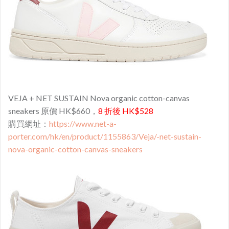
VEJA + NET SUSTAIN Nova organic cotton-canvas
sneakers 原價 HK$660，
8 折後 HK$528
購買網址：
https://www.net-a-
porter.com/hk/en/product/1155863/Veja/-net-sustain-
nova-organic-cotton-canvas-sneakers