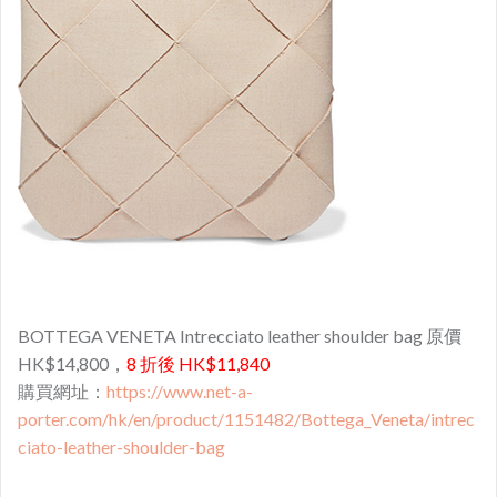
BOTTEGA VENETA Intrecciato leather shoulder bag 原價
HK$14,800，
8 折後 HK$11,840
購買網址：
https://www.net-a-
porter.com/hk/en/product/1151482/Bottega_Veneta/intrec
ciato-leather-shoulder-bag