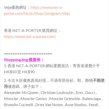
Veja優惠網址：
https://www.net-a-
porter.com/hk/zh/Shop/Designers/Veja
香港 NET-A-PORTER 購買網址：
https://www.net-a-porter.com/
======================
ShoppingJing 提提你：
1. 香港 NET-A-PORTER 網站運費資訊：寄香港運費介乎
HK$50 至 HK$90
2. 今次 8 折優惠真係好抵，不過有部份衫、鞋、飾物
不能使
用
優惠碼，牌子如下：
Alexander McQueen , Christian Louboutin , Eres , Gucci ,
Moncler , Moncler Genius , Moncler Grenoble , Balenciaga ,
Brunello Cucinelli , Dries Van Noten , Acne Studios , Fendi ,