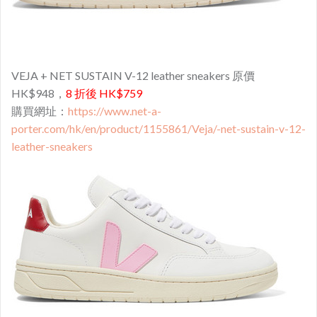
VEJA + NET SUSTAIN V-12 leather sneakers 原價
HK$948，
8 折後 HK$759
購買網址：
https://www.net-a-
porter.com/hk/en/product/1155861/Veja/-net-sustain-v-12-
leather-sneakers