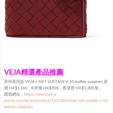
VEJA精選產品推薦
宋仲基同款 VEJA + NET SUSTAIN V-10 leather sneakers 原
價 HK$1,160，8 折後 HK$928，香港賣 HK$1,300 架。
購買網址：
https://www.net-a-
porter.com/hk/en/product/1105360/Veja/-net-sustain-v-10-
leather-sneakers