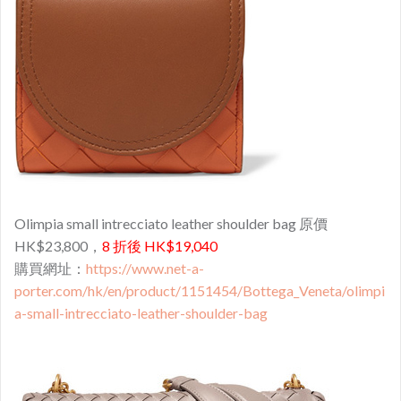
Olimpia small intrecciato leather shoulder bag 原價
HK$23,800，
8 折後 HK$19,040
購買網址：
https://www.net-a-
porter.com/hk/en/product/1151454/Bottega_Veneta/olimpi
a-small-intrecciato-leather-shoulder-bag