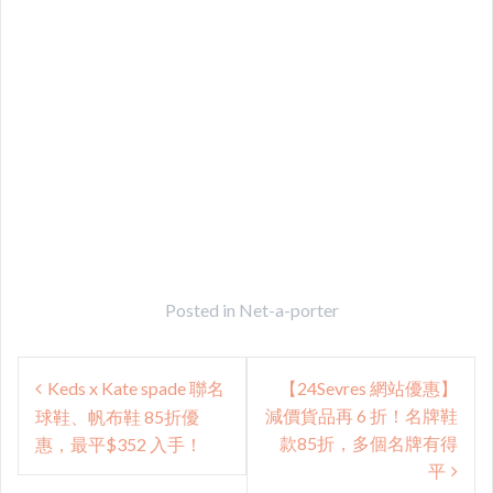
Posted in
Net-a-porter
Post
Keds x Kate spade 聯名
【24Sevres 網站優惠】
navigation
減價貨品再 6 折！名牌鞋
球鞋、帆布鞋 85折優
款85折，多個名牌有得
惠，最平$352 入手！
平