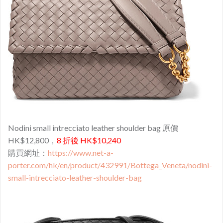
Nodini small intrecciato leather shoulder bag 原價
HK$12,800，
8 折後 HK$10,240
購買網址：
https://www.net-a-
porter.com/hk/en/product/432991/Bottega_Veneta/nodini-
small-intrecciato-leather-shoulder-bag