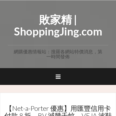
Skip
to
敗家精 |
content
ShoppingJing.com
網購優惠情報站：搜羅各網站特價消息，第
一時間發佈
【Net-a-Porter 優惠】用匯豐信用卡
付款 8 折，BV 減幾千蚊、VEJA 波鞋