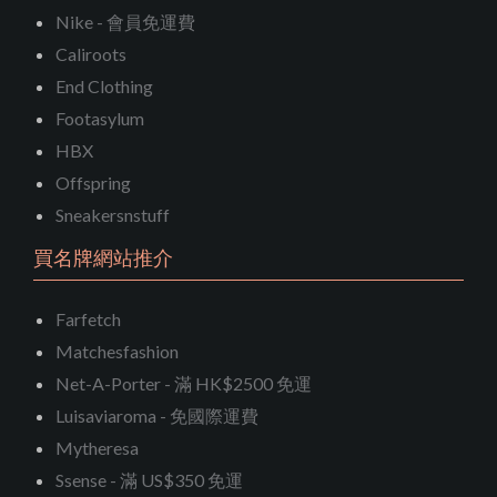
Nike - 會員免運費
Caliroots
End Clothing
Footasylum
HBX
Offspring
Sneakersnstuff
買名牌網站推介
Farfetch
Matchesfashion
Net-A-Porter - 滿 HK$2500 免運
Luisaviaroma - 免國際運費
Mytheresa
Ssense - 滿 US$350 免運