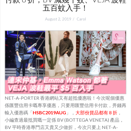
五百蚊入手！
August 2, 2019
Carol
NET-A-PORTER 香港網站又有超抵優惠啦！今次呢個優惠
係
匯豐信用卡嘅專享優惠，只要用匯豐信用卡付款，畀錢再
輸入優惠碼「
HSBC2019AUG
」，
大部份貨品都有 8 折
，
小編查過最抵買嘅一定係 BV (BOTTEGA VENETA) 產品，
BV 平時香港專門店又貴又少做折，今次只要上 NET-A-