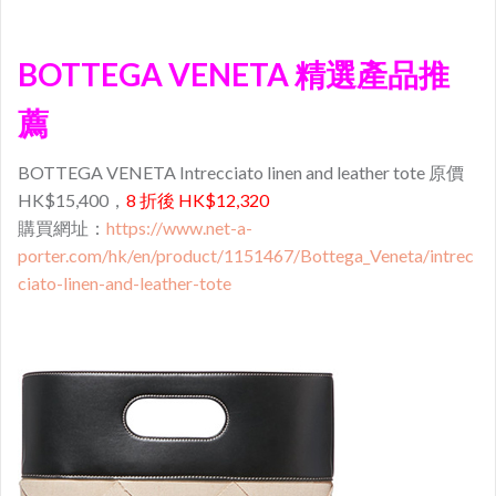
BOTTEGA VENETA 精選產品推
薦
BOTTEGA VENETA Intrecciato linen and leather tote 原價
HK$15,400，
8 折後 HK$12,320
購買網址：
https://www.net-a-
porter.com/hk/en/product/1151467/Bottega_Veneta/intrec
ciato-linen-and-leather-tote