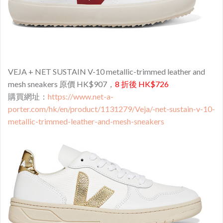
VEJA + NET SUSTAIN V-10 metallic-trimmed leather and
mesh sneakers 原價 HK$907，
8 折後 HK$726
購買網址：
https://www.net-a-
porter.com/hk/en/product/1131279/Veja/-net-sustain-v-10-
metallic-trimmed-leather-and-mesh-sneakers