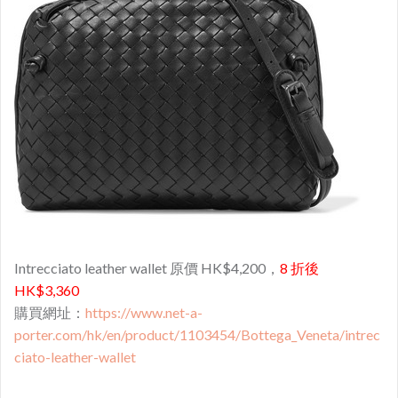
Intrecciato leather wallet 原價 HK$4,200，
8 折後
HK$3,360
購買網址：
https://www.net-a-
porter.com/hk/en/product/1103454/Bottega_Veneta/intrec
ciato-leather-wallet