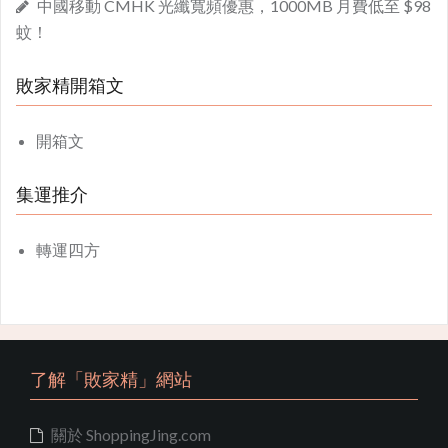
中國移動 CMHK 光纖寬頻優惠，1000MB 月費低至 $98
蚊！
敗家精開箱文
開箱文
集運推介
轉運四方
了解「敗家精」網站
關於 ShoppingJing.com