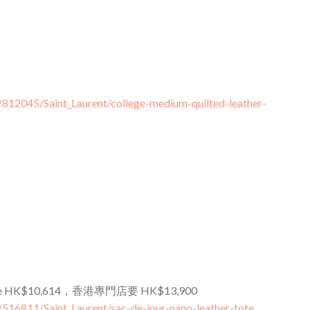
/812045/Saint_Laurent/college-medium-quilted-leather-
her tote HK$10,614，香港專門店要 HK$13,900
/516811/Saint_Laurent/sac-de-jour-nano-leather-tote