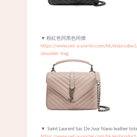
▼ 粉紅色同黑色同價
https://www.net-a-porter.com/hk/en/product
shoulder-bag
▼ Saint Laurent Sac De Jour Nano leat
https://www.net-a-porter.com/hk/en/product