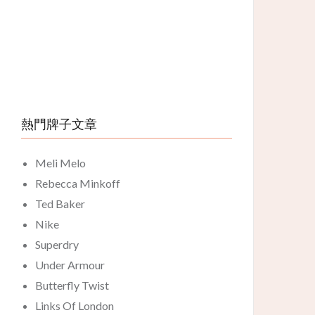
熱門牌子文章
Meli Melo
Rebecca Minkoff
Ted Baker
Nike
Superdry
Under Armour
Butterfly Twist
Links Of London