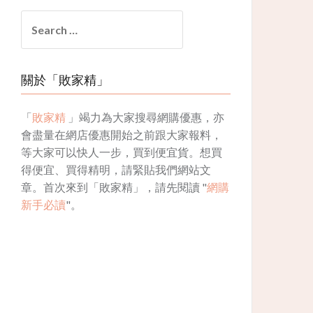
Search
for:
關於「敗家精」
「
敗家精
」竭力為大家搜尋網購優惠，亦
會盡量在網店優惠開始之前跟大家報料，
等大家可以快人一步，買到便宜貨。想買
得便宜、買得精明，請緊貼我們網站文
章。首次來到「敗家精」，請先閱讀 "
網購
新手必讀
"。