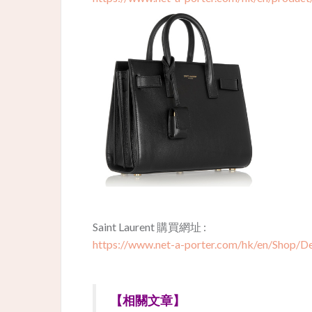
Saint Laurent 購買網址 :
https://www.net-a-porter.com/hk/en/Shop/De
【相關文章】