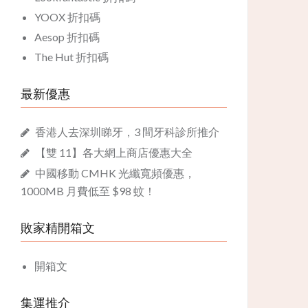
YOOX 折扣碼
Aesop 折扣碼
The Hut 折扣碼
最新優惠
香港人去深圳睇牙，3 間牙科診所推介
【雙 11】各大網上商店優惠大全
中國移動 CMHK 光纖寬頻優惠，
1000MB 月費低至 $98 蚊！
敗家精開箱文
開箱文
集運推介