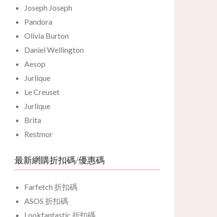
Joseph Joseph
Pandora
Olivia Burton
Daniel Wellington
Aesop
Jurlique
Le Creuset
Jurlique
Brita
Restmor
最新網購折扣碼/優惠碼
Farfetch 折扣碼
ASOS 折扣碼
Lookfantastic 折扣碼