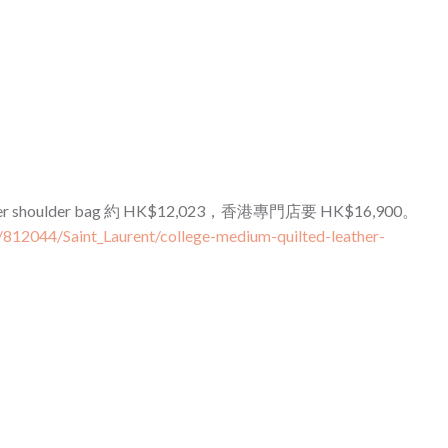
 leather shoulder bag 約 HK$12,023，香港專門店要 HK$16,900。
/812044/Saint_Laurent/college-medium-quilted-leather-