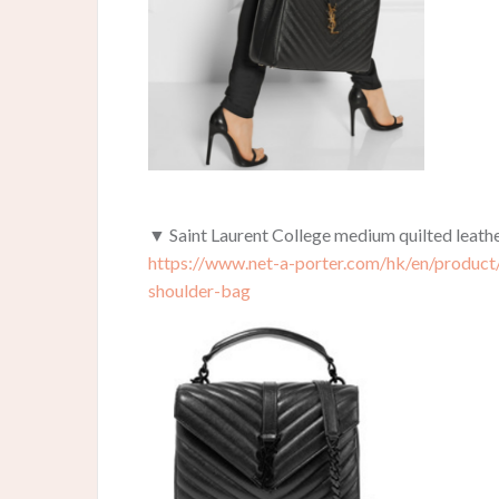
▼ Saint Laurent College medium quilted
https://www.net-a-porter.com/hk/en/product
shoulder-bag