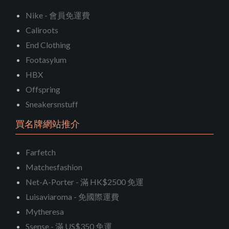
Nike - 會員免運費
Caliroots
End Clothing
Footasylum
HBX
Offspring
Sneakersnstuff
買名牌網站推介
Farfetch
Matchesfashion
Net-A-Porter - 滿 HK$2500 免運
Luisaviaroma - 免國際運費
Mytheresa
Ssense - 滿 US$350 免運