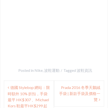
Posted in
Nike
,
波鞋運動
Tagged
波鞋資訊
Post
德國 Stylebop 網站：限
Prada 2016 冬季天鵝絨
navigation
手袋 | 新款手袋及價格一
時額外 10% 折扣，手袋
覽
最平 HK$307 、Michael
Kors 鞋最平HK$299 起