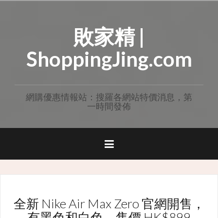
Skip
to
敗家精 |
content
ShoppingJing.com
網購優惠情報站：搜羅各網站特價消息，第
一時間發佈
全新 Nike Air Max Zero 官網開售，
有黑色和白色，售價 HK$899