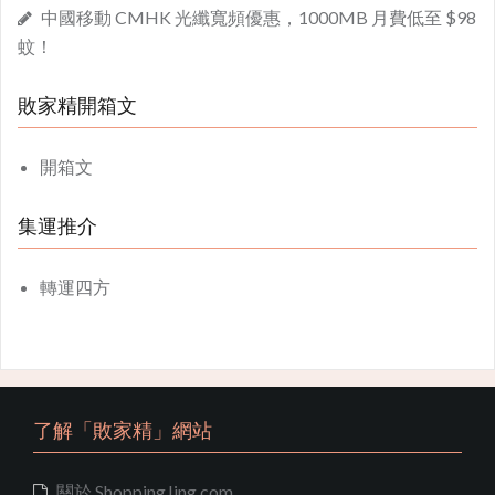
中國移動 CMHK 光纖寬頻優惠，1000MB 月費低至 $98
蚊！
敗家精開箱文
開箱文
集運推介
轉運四方
了解「敗家精」網站
關於 ShoppingJing.com