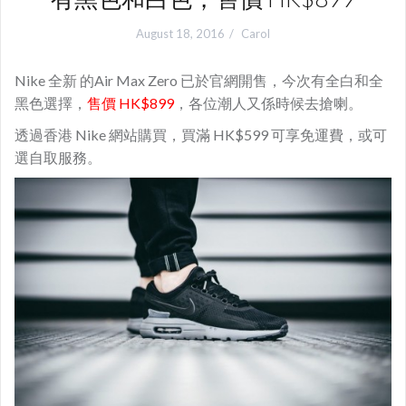
August 18, 2016
Carol
Nike 全新 的Air Max Zero 已於官網開售，今次有全白和全
黑色選擇，
售價 HK$899
，各位潮人又係時候去搶喇。
透過香港 Nike 網站購買，買滿 HK$599 可享免運費，或可
選自取服務。