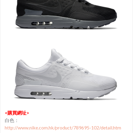
<購買網址>
白色：
http://www.nike.com.hk/product/789695-102/detail.htm