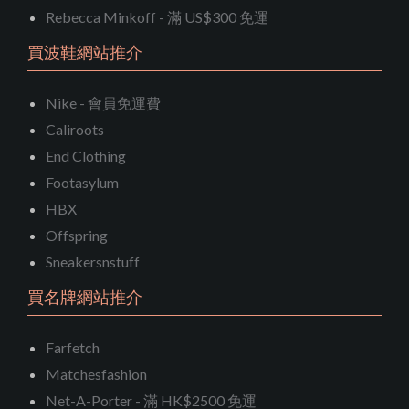
Rebecca Minkoff - 滿 US$300 免運
買波鞋網站推介
Nike - 會員免運費
Caliroots
End Clothing
Footasylum
HBX
Offspring
Sneakersnstuff
買名牌網站推介
Farfetch
Matchesfashion
Net-A-Porter - 滿 HK$2500 免運