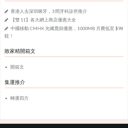
香港人去深圳睇牙，3 間牙科診所推介
【雙 11】各大網上商店優惠大全
中國移動 CMHK 光纖寬頻優惠，1000MB 月費低至 $98
蚊！
敗家精開箱文
開箱文
集運推介
轉運四方