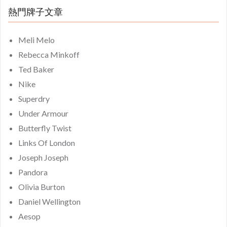
熱門牌子文章
Meli Melo
Rebecca Minkoff
Ted Baker
Nike
Superdry
Under Armour
Butterfly Twist
Links Of London
Joseph Joseph
Pandora
Olivia Burton
Daniel Wellington
Aesop