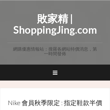
Skip
to
敗家精 |
content
ShoppingJing.com
網購優惠情報站：搜羅各網站特價消息，第
一時間發佈
Nike 會員秋季限定 : 指定鞋款半價