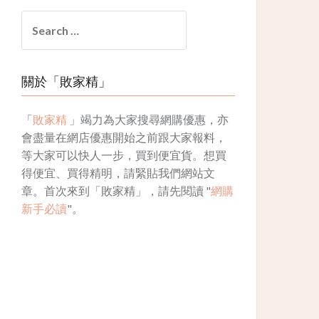
Search
for:
關於「敗家精」
「
敗家精
」竭力為大家搜尋網購優惠，亦
會盡量在網店優惠開始之前跟大家報料，
等大家可以快人一步，買到便宜貨。想買
得便宜、買得精明，請緊貼我們網站文
章。首次來到「敗家精」，請先閱讀 "
網購
新手必讀
"。