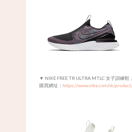
▼
NIKE FREE TR ULTRA MTLC 女子訓練鞋
購買網址：
https://www.nike.com.hk/produc