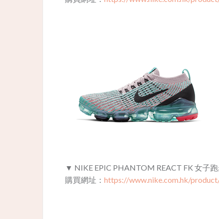
▼
NIKE EPIC PHANTOM REACT FK 女子
購買網址：
https://www.nike.com.hk/produc