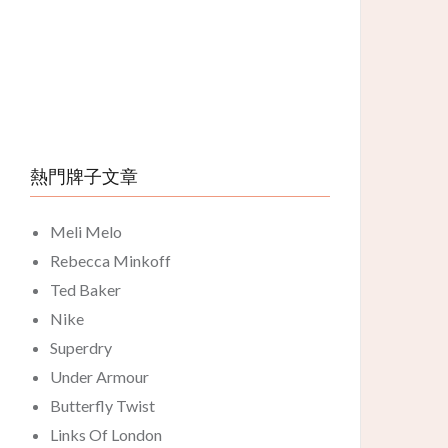
熱門牌子文章
Meli Melo
Rebecca Minkoff
Ted Baker
Nike
Superdry
Under Armour
Butterfly Twist
Links Of London