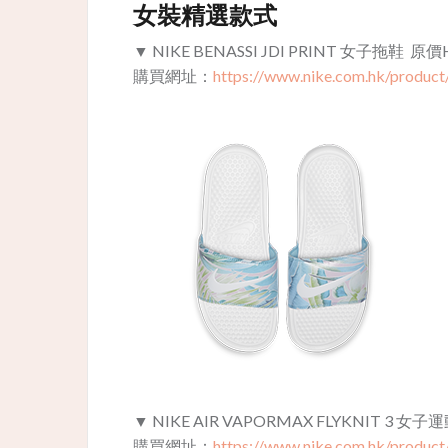
女裝精選款式
▼
NIKE BENASSI JDI PRINT 女子拖鞋 原
購買網址：
https://www.nike.com.hk/product
▼
NIKE AIR VAPORMAX FLYKNIT 3 女子
購買網址：
https://www.nike.com.hk/produc