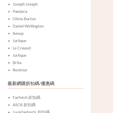
Joseph Joseph
Pandora
Olivia Burton
Daniel Wellington
Aesop
Jurlique
Le Creuset
Jurlique
Brita
Restmor
最新網購折扣碼/優惠碼
Farfetch 折扣碼
ASOS 折扣碼
Lookfantastic 折扣碼