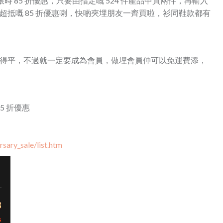
時 85 折優惠，只要由指定嘅 524 件產品中買兩件，再輸入
以有超抵嘅 85 折優惠喇，快啲夾埋朋友一齊買啦，衫同鞋款都有
」就有得平，不過就一定要成為會員，做埋會員仲可以免運費添，
5 折優惠
sary_sale/list.htm