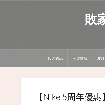
Skip
to
敗家精
content
服裝飾品
手袋鞋履
波鞋
【Nike 5周年優