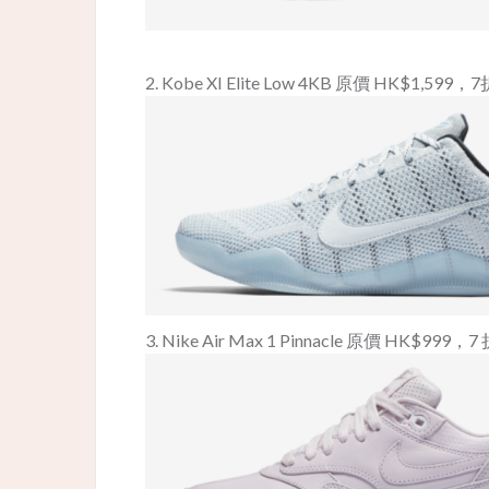
2. Kobe XI Elite Low 4KB 原價 HK$1,599
3. Nike Air Max 1 Pinnacle 原價 HK$999，