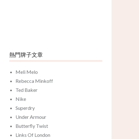
熱門牌子文章
Meli Melo
Rebecca Minkoff
Ted Baker
Nike
Superdry
Under Armour
Butterfly Twist
Links Of London