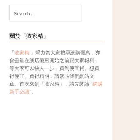
Search
for:
關於「敗家精」
「
敗家精
」竭力為大家搜尋網購優惠，亦
會盡量在網店優惠開始之前跟大家報料，
等大家可以快人一步，買到便宜貨。想買
得便宜、買得精明，請緊貼我們網站文
章。首次來到「敗家精」，請先閱讀 "
網購
新手必讀
"。