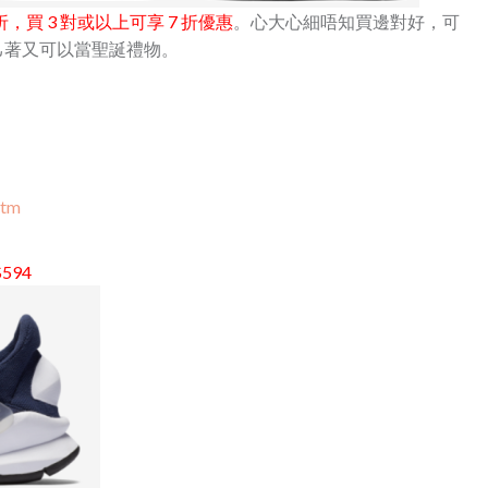
 折，買 3 對或以上可享 7 折優惠
。心大心細唔知買邊對好，可
己著又可以當聖誕禮物。
htm
594