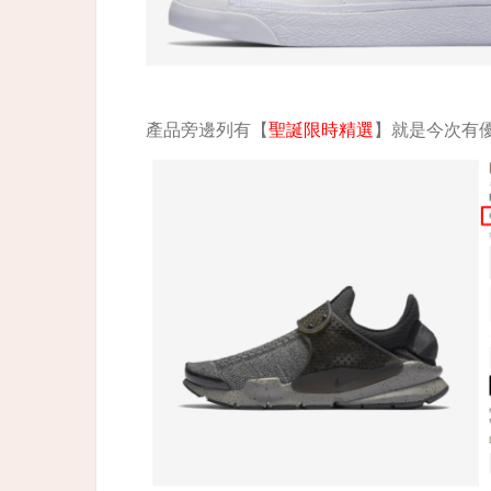
產品旁邊列有【
聖誕限時精選
】就是今次有