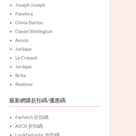
Joseph Joseph
Pandora
Olivia Burton
Daniel Wellington
Aesop
Jurlique
Le Creuset
Jurlique
Brita
Restmor
最新網購折扣碼/優惠碼
Farfetch 折扣碼
ASOS 折扣碼
Lookfantastic 折扣碼