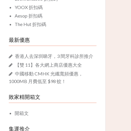
YOOX 折扣碼
Aesop 折扣碼
The Hut 折扣碼
最新優惠
香港人去深圳睇牙，3 間牙科診所推介
【雙 11】各大網上商店優惠大全
中國移動 CMHK 光纖寬頻優惠，
1000MB 月費低至 $98 蚊！
敗家精開箱文
開箱文
集運推介