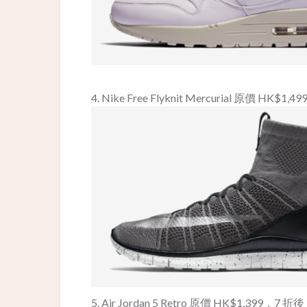
4. Nike Free Flyknit Mercurial 原價 HK$1,
5. Air Jordan 5 Retro 原價 HK$1,399，7 折後