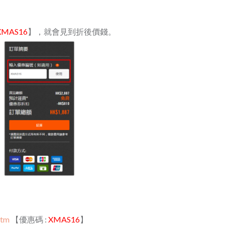
XMAS16
】，就會見到折後價錢。
htm
【優惠碼​ :
XMAS16
】