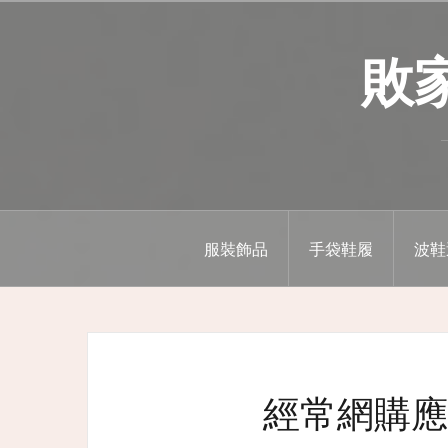
Skip
to
敗家精
content
服裝飾品
手袋鞋履
波鞋
經常網購應