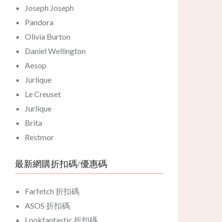
Joseph Joseph
Pandora
Olivia Burton
Daniel Wellington
Aesop
Jurlique
Le Creuset
Jurlique
Brita
Restmor
最新網購折扣碼/優惠碼
Farfetch 折扣碼
ASOS 折扣碼
Lookfantastic 折扣碼