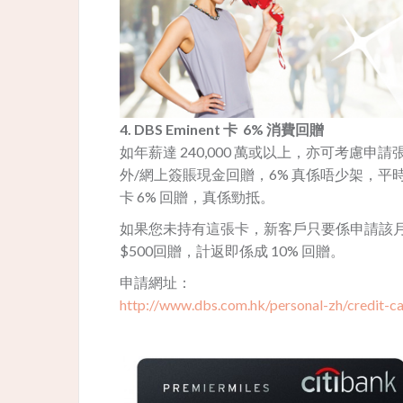
4. DBS Eminent 卡 6% 消費回贈
如年薪達 240,000 萬或以上，亦可考慮申請張 
外/網上簽賬現金回贈，6% 真係唔少架，平
卡 6% 回贈，真係勁抵。
如果您未持有這張卡，新客戶只要係申請該月起
$500回贈，計返即係成 10% 回贈。
申請網址：
http://www.dbs.com.hk/personal-zh/credit-