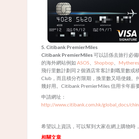
5. Citibank PremierMiles
Citibank PremierMiles
可以話係去旅行必備
的海外網站例如
ASOS
、
Shopbop
、
Mythere
飛行里數計劃同 2 個酒店常客計劃嘅里數或積分，包括常用
Club，而且積分冇限期，換里數又唔使錢。
幾好用。Citibank PremierMiles 信用卡年
申請網址：
http://www.citibank.com.hk/global_docs/chin
希望以上資訊，可以幫到大家在網上購物時
相關文章