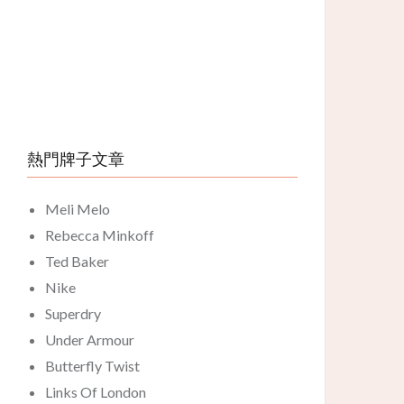
熱門牌子文章
Meli Melo
Rebecca Minkoff
Ted Baker
Nike
Superdry
Under Armour
Butterfly Twist
Links Of London