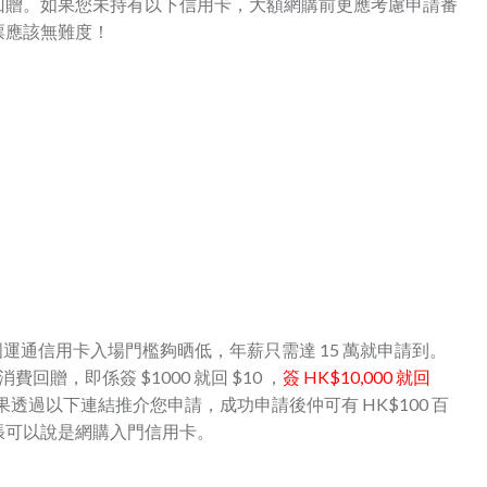
回贈。如果您未持有以下信用卡，大額網購前更應考慮申請番
票應該無難度！
運通信用卡入場門檻夠晒低，年薪只需達 15 萬就申請到。
贈，即係簽 $1000 就回 $10 ，
簽 HK$10,000 就回
透過以下連結推介您申請，成功申請後仲可有 HK$100 百
張可以說是網購入門信用卡。