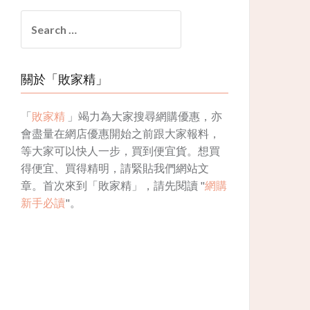
Search
for:
關於「敗家精」
「
敗家精
」竭力為大家搜尋網購優惠，亦
會盡量在網店優惠開始之前跟大家報料，
等大家可以快人一步，買到便宜貨。想買
得便宜、買得精明，請緊貼我們網站文
章。首次來到「敗家精」，請先閱讀 "
網購
新手必讀
"。