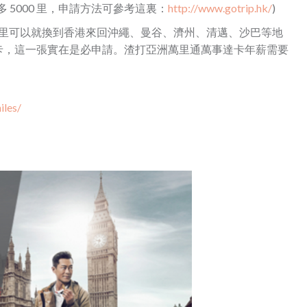
以多 5000 里，申請方法可參考這裏：
http://www.gotrip.hk/
)
000 里可以就換到香港來回沖繩、曼谷、濟州、清邁、沙巴等地
卡，這一張實在是必申請。渣打亞洲萬里通萬事達卡年薪需要
iles/