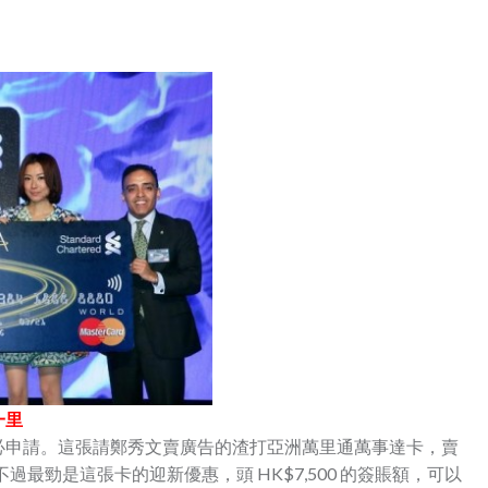
一里
必申請。這張請鄭秀文賣廣告的渣打亞洲萬里通萬事達卡，賣
不過最勁是這張卡的迎新優惠，頭 HK$7,500 的簽賬額，可以