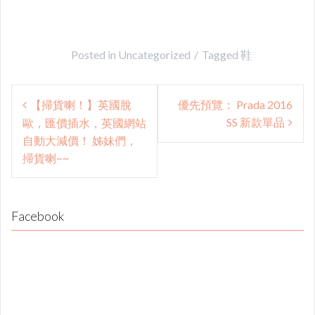
Posted in
Uncategorized
Tagged
鞋
Post
【掃貨喇！】英國脫
優先預覽： Prada 2016
navigation
SS 新款單品
歐，匯價插水，英國網站
自動大減價！ 姊妹們，
掃貨喇~~
Facebook