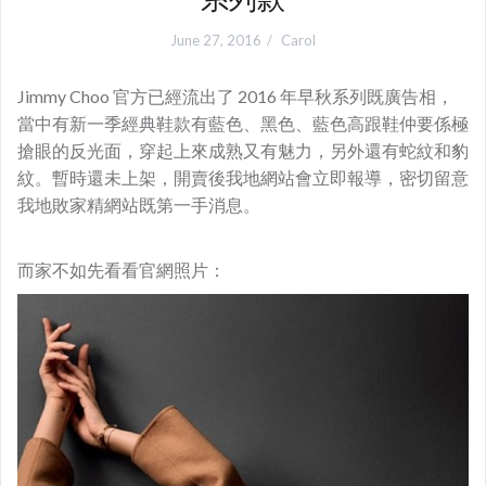
June 27, 2016
Carol
Jimmy Choo 官方已經流出了 2016 年早秋系列既廣告相，
當中有新一季經典鞋款有藍色、黑色、藍色高跟鞋仲要係極
搶眼的反光面，穿起上來成熟又有魅力，另外還有蛇紋和豹
紋。暫時還未上架，開賣後我地網站會立即報導，密切留意
我地敗家精網站既第一手消息。
而家不如先看看官網照片：