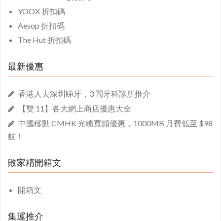
YOOX 折扣碼
Aesop 折扣碼
The Hut 折扣碼
最新優惠
香港人去深圳睇牙，3 間牙科診所推介
【雙 11】各大網上商店優惠大全
中國移動 CMHK 光纖寬頻優惠，1000MB 月費低至 $98
蚊！
敗家精開箱文
開箱文
集運推介