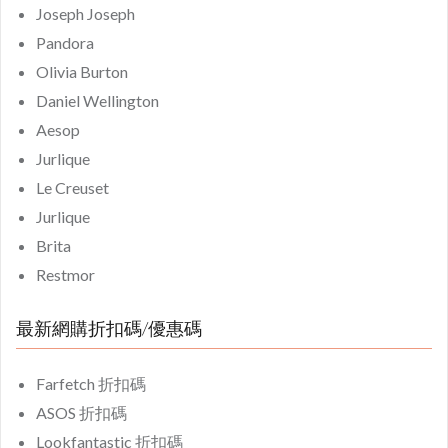
Joseph Joseph
Pandora
Olivia Burton
Daniel Wellington
Aesop
Jurlique
Le Creuset
Jurlique
Brita
Restmor
最新網購折扣碼/優惠碼
Farfetch 折扣碼
ASOS 折扣碼
Lookfantastic 折扣碼