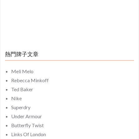
熱門牌子文章
Meli Melo
Rebecca Minkoff
Ted Baker
Nike
Superdry
Under Armour
Butterfly Twist
Links Of London