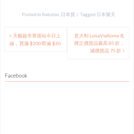
Posted in
Rakuten
,
日本貨
Tagged
日本樂天
Post
天貓超市香港站今日上
意大利 LuisaViaRoma 名
navigation
牌正價貨品最高 85 折，
線，買滿 $200 即減 $20
減價貨品 75 折
Facebook