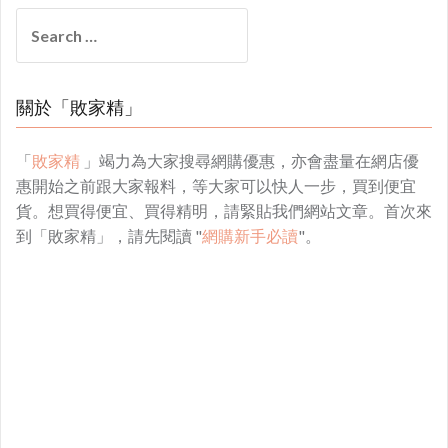
Search
for:
關於「敗家精」
「
敗家精
」竭力為大家搜尋網購優惠，亦會盡量在網店優
惠開始之前跟大家報料，等大家可以快人一步，買到便宜
貨。想買得便宜、買得精明，請緊貼我們網站文章。首次來
到「敗家精」，請先閱讀 "
網購新手必讀
"。