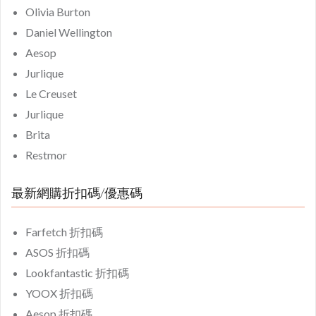
Olivia Burton
Daniel Wellington
Aesop
Jurlique
Le Creuset
Jurlique
Brita
Restmor
最新網購折扣碼/優惠碼
Farfetch 折扣碼
ASOS 折扣碼
Lookfantastic 折扣碼
YOOX 折扣碼
Aesop 折扣碼