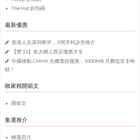
The Hut 折扣碼
最新優惠
香港人去深圳睇牙，3 間牙科診所推介
【雙 11】各大網上商店優惠大全
中國移動 CMHK 光纖寬頻優惠，1000MB 月費低至 $98
蚊！
敗家精開箱文
開箱文
集運推介
轉運四方