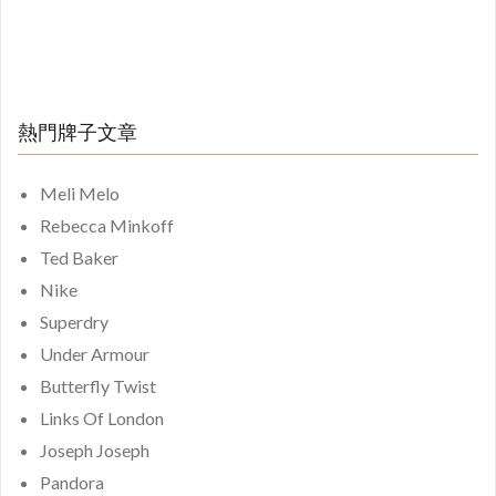
熱門牌子文章
Meli Melo
Rebecca Minkoff
Ted Baker
Nike
Superdry
Under Armour
Butterfly Twist
Links Of London
Joseph Joseph
Pandora