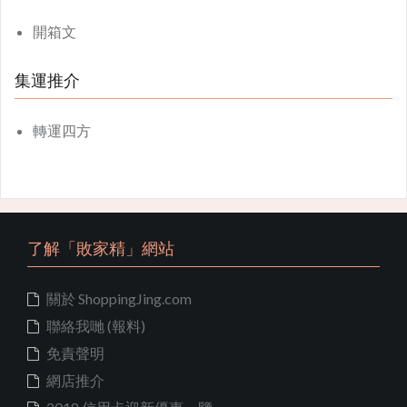
開箱文
集運推介
轉運四方
了解「敗家精」網站
關於 ShoppingJing.com
聯絡我哋 (報料)
免責聲明
網店推介