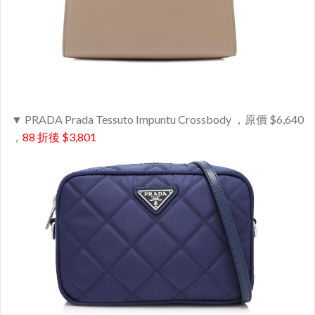
▼ PRADA Prada Tessuto Impuntu Crossbody ，原價 $6,640
，
88 折後
$3,801