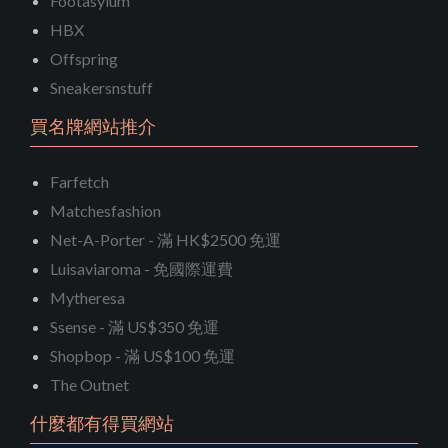
Footasylum
HBX
Offspring
Sneakersnstuff
買名牌網站推介
Farfetch
Matchesfashion
Net-A-Porter - 滿 HK$2500 免運
Luisaviaroma - 免國際運費
Mytheresa
Ssense - 滿 US$350 免運
Shopbop - 滿 US$100 免運
The Outnet
什麼都有得買網站