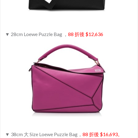
▼ 28cm Loewe Puzzle Bag ，
88 折後 $12,636
▼ 38cm 大 Size Loewe Puzzle Bag，
88 折後 $16,693。