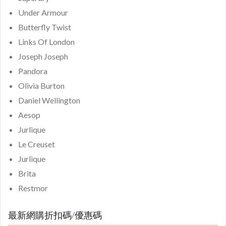
Under Armour
Butterfly Twist
Links Of London
Joseph Joseph
Pandora
Olivia Burton
Daniel Wellington
Aesop
Jurlique
Le Creuset
Jurlique
Brita
Restmor
最新網購折扣碼/優惠碼