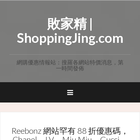
Skip
to
敗家精 |
content
ShoppingJing.com
網購優惠情報站：搜羅各網站特價消息，第
一時間發佈
Reebonz 網站罕有 88 折優惠碼，
Chanel、LV、Miu Miu、Gucci、