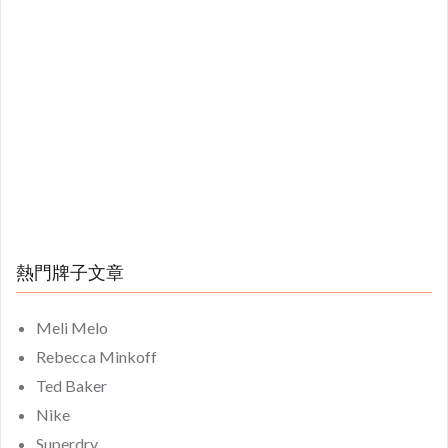
熱門牌子文章
Meli Melo
Rebecca Minkoff
Ted Baker
Nike
Superdry