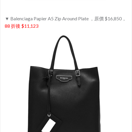
▼ Balenciaga Papier A5 Zip Around Plate ，原價 $16,850，
88 折後 $11,123