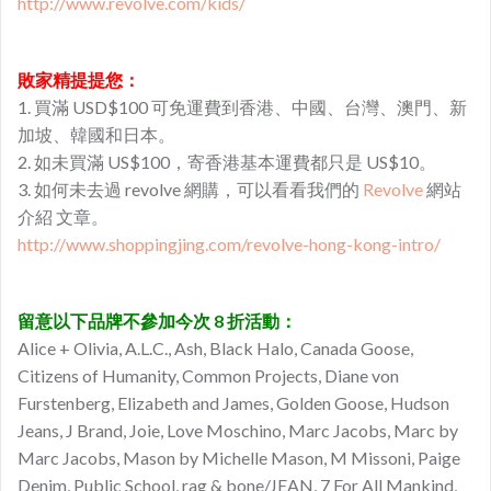
http://www.revolve.com/kids/
敗家精提提您：
1. 買滿 USD$100 可免運費到香港、中國、台灣、澳門、新
加坡、韓國和日本。
2. 如未買滿 US$100，寄香港基本運費都只是 US$10。
3. 如何未去過 revolve 網購，可以看看我們的
Revolve
網站
介紹 文章。
http://www.shoppingjing.com/revolve-hong-kong-intro/
留意以下品牌不參加今次 8 折活動：
Alice + Olivia, A.L.C., Ash, Black Halo, Canada Goose,
Citizens of Humanity, Common Projects, Diane von
Furstenberg, Elizabeth and James, Golden Goose, Hudson
Jeans, J Brand, Joie, Love Moschino, Marc Jacobs, Marc by
Marc Jacobs, Mason by Michelle Mason, M Missoni, Paige
Denim, Public School, rag & bone/JEAN, 7 For All Mankind,