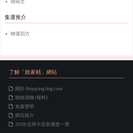
開箱文
集運推介
轉運四方
了解「敗家精」網站
關於 ShoppingJing.com
聯絡我哋 (報料)
免責聲明
網店推介
2018 信用卡迎新優惠一覽