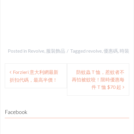
Posted in
Revolve
,
服裝飾品
Tagged
revolve
,
優惠碼
,
時裝
Post
Forzieri 意大利網最新
防蚊蟲 T 恤，惹蚊者不
navigation
再怕被蚊咬！限時優惠每
折扣代碼，最高半價！
件 T 恤 $70 起
Facebook