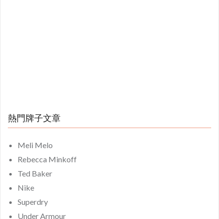
熱門牌子文章
Meli Melo
Rebecca Minkoff
Ted Baker
Nike
Superdry
Under Armour