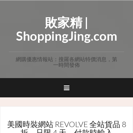
Skip
to
敗家精 |
content
ShoppingJing.com
網購優惠情報站：搜羅各網站特價消息，第
一時間發佈
美國時裝網站 REVOLVE 全站貨品 8
折，只限 4 天，付款時輸入