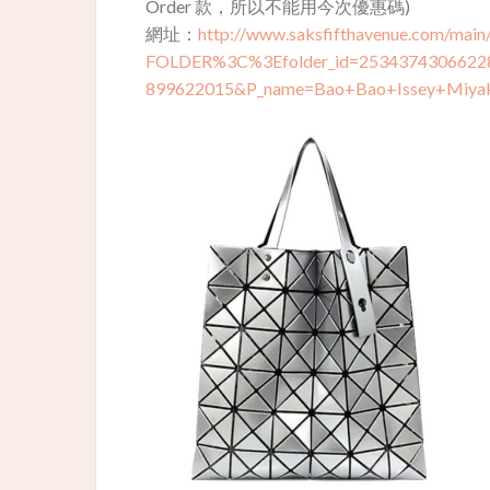
Order 款，所以不能用今次優惠碼)
網址：
http://www.saksfifthavenue.com/main/
FOLDER%3C%3Efolder_id=253437430662
899622015&P_name=Bao+Bao+Issey+Miy