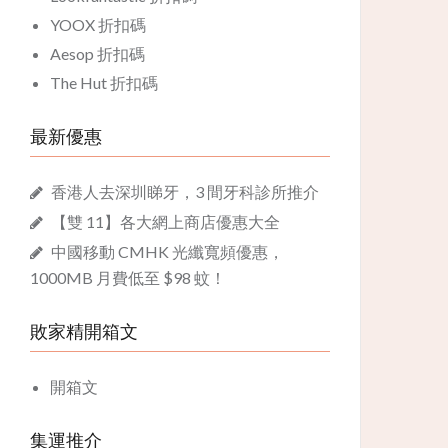
YOOX 折扣碼
Aesop 折扣碼
The Hut 折扣碼
最新優惠
香港人去深圳睇牙，3 間牙科診所推介
【雙 11】各大網上商店優惠大全
中國移動 CMHK 光纖寬頻優惠，
1000MB 月費低至 $98 蚊！
敗家精開箱文
開箱文
集運推介