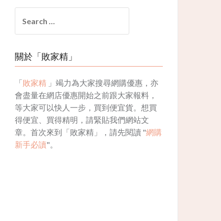
Search
for:
關於「敗家精」
「
敗家精
」竭力為大家搜尋網購優惠，亦
會盡量在網店優惠開始之前跟大家報料，
等大家可以快人一步，買到便宜貨。想買
得便宜、買得精明，請緊貼我們網站文
章。首次來到「敗家精」，請先閱讀 "
網購
新手必讀
"。