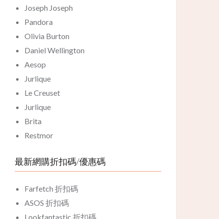
Joseph Joseph
Pandora
Olivia Burton
Daniel Wellington
Aesop
Jurlique
Le Creuset
Jurlique
Brita
Restmor
最新網購折扣碼/優惠碼
Farfetch 折扣碼
ASOS 折扣碼
Lookfantastic 折扣碼