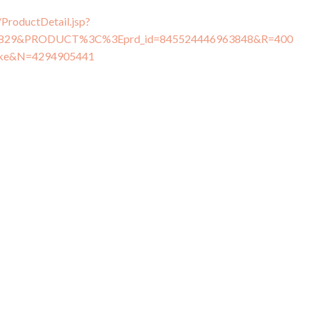
ProductDetail.jsp?
2829&PRODUCT%3C%3Eprd_id=845524446963848&R=400
ake&N=4294905441