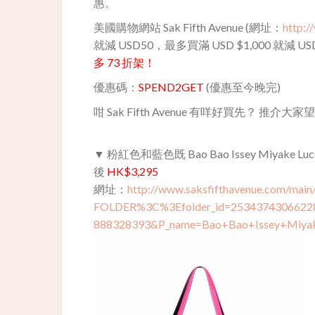
惠。
美國購物網站 Sak Fifth Avenue (網址：
http:/
就減 USD50，最多買滿 USD $1,000 就減 U
多 73 折架！
優惠碼：
SPEND2GET
(優惠至今晚完)
咁 Sak Fifth Avenue 有咩好買先？ 推介大家望
▼ 粉紅色和藍色既 Bao Bao Issey Miyake Luce
後
HK$3,295
網址：
http://www.saksfifthavenue.com/main/
FOLDER%3C%3Efolder_id=253437430662
888328393&P_name=Bao+Bao+Issey+Miy