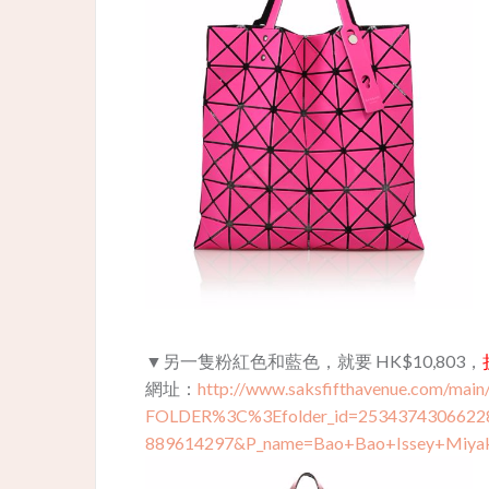
▼另一隻粉紅色和藍色，就要 HK$10,803，
網址：
http://www.saksfifthavenue.com/main/
FOLDER%3C%3Efolder_id=253437430662
889614297&P_name=Bao+Bao+Issey+Miy