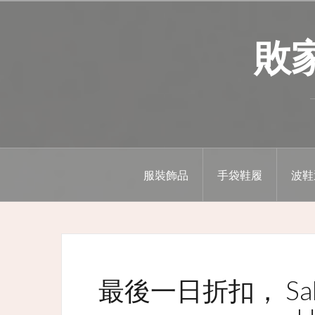
Skip
to
敗家精
content
服裝飾品
手袋鞋履
波鞋
最後一日折扣， Sak 