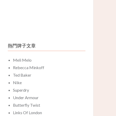
熱門牌子文章
Meli Melo
Rebecca Minkoff
Ted Baker
Nike
Superdry
Under Armour
Butterfly Twist
Links Of London