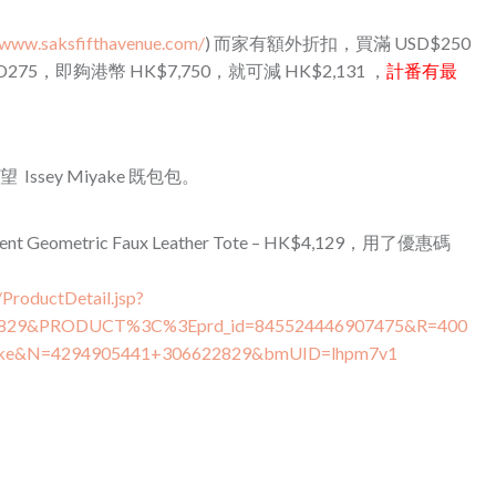
/www.saksfifthavenue.com/
) 而家有額外折扣，買滿 USD$250
SD275，即夠港幣 HK$7,750，就可減 HK$2,131 ，
計番有最
望 Issey Miyake 既包包。
nt Geometric Faux Leather Tote – HK$4,129，用了優惠碼
ProductDetail.jsp?
2829&PRODUCT%3C%3Eprd_id=845524446907475&R=400
ake&N=4294905441+306622829&bmUID=lhpm7v1