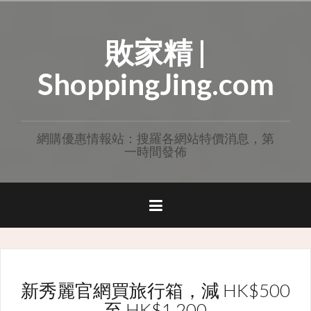
Skip
to
敗家精 |
content
ShoppingJing.com
網購優惠情報站：搜羅各網站特價消息，第
一時間發佈
新秀麗官網買旅行箱，減 HK$500
至 HK$1,200