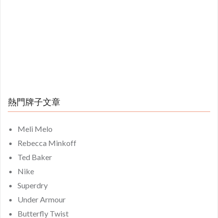
熱門牌子文章
Meli Melo
Rebecca Minkoff
Ted Baker
Nike
Superdry
Under Armour
Butterfly Twist