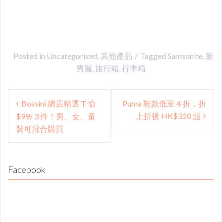
Posted in
Uncategorized
,
其他產品
Tagged
Samsonite
,
新
秀麗
,
旅行箱
,
行李箱
Post
Bossini 網店精選 T 恤
Puma 鞋款低至 4 折，折
navigation
上折後 HK$310 起
$99/ 3 件！男、女、童
裝可混合購買
Facebook