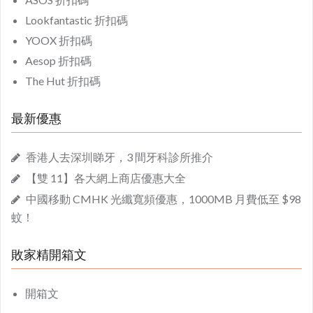
Lookfantastic 折扣碼
YOOX 折扣碼
Aesop 折扣碼
The Hut 折扣碼
最新優惠
香港人去深圳睇牙，3 間牙科診所推介
【雙 11】各大網上商店優惠大全
中國移動 CMHK 光纖寬頻優惠，1000MB 月費低至 $98
蚊！
敗家精開箱文
開箱文