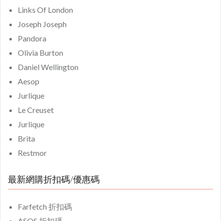
Links Of London
Joseph Joseph
Pandora
Olivia Burton
Daniel Wellington
Aesop
Jurlique
Le Creuset
Jurlique
Brita
Restmor
最新網購折扣碼/優惠碼
Farfetch 折扣碼
ASOS 折扣碼