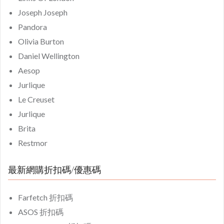
Joseph Joseph
Pandora
Olivia Burton
Daniel Wellington
Aesop
Jurlique
Le Creuset
Jurlique
Brita
Restmor
最新網購折扣碼/優惠碼
Farfetch 折扣碼
ASOS 折扣碼