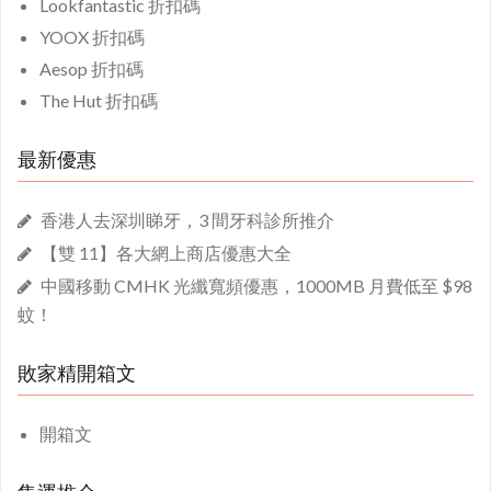
Lookfantastic 折扣碼
YOOX 折扣碼
Aesop 折扣碼
The Hut 折扣碼
最新優惠
香港人去深圳睇牙，3 間牙科診所推介
【雙 11】各大網上商店優惠大全
中國移動 CMHK 光纖寬頻優惠，1000MB 月費低至 $98
蚊！
敗家精開箱文
開箱文