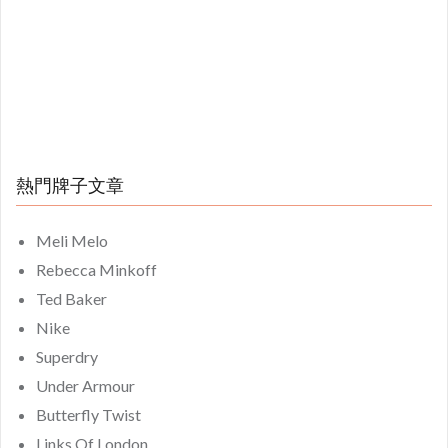
熱門牌子文章
Meli Melo
Rebecca Minkoff
Ted Baker
Nike
Superdry
Under Armour
Butterfly Twist
Links Of London