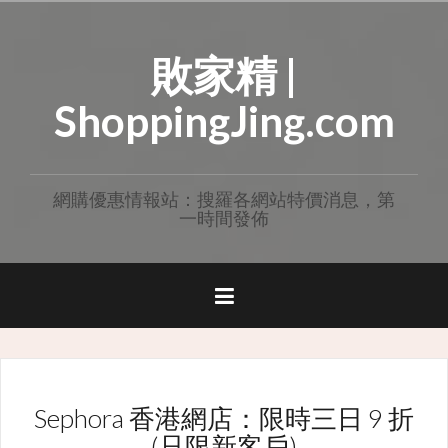
Skip
to
敗家精 |
content
ShoppingJing.com
網購優惠情報站：搜羅各網站特價消息，第
一時間發佈
Sephora 香港網店：限時三日 9 折
(只限新客戶)