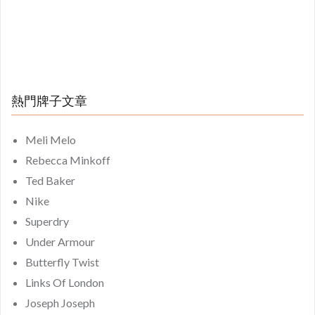
熱門牌子文章
Meli Melo
Rebecca Minkoff
Ted Baker
Nike
Superdry
Under Armour
Butterfly Twist
Links Of London
Joseph Joseph