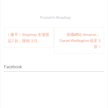
Posted in
Shopbop
Post
爆平！Shopbop 全場貨
英國網站 Amazon：
navigation
Daniel Wellington 低至 3
品7 折，限時 3 日。
折
Facebook