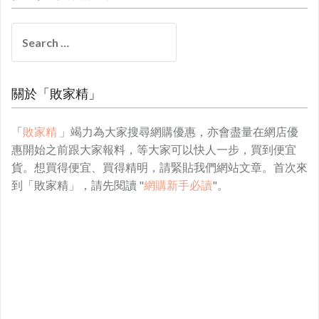
Search
for:
關於「敗家精」
「
敗家精
」竭力為大家搜尋網購優惠，亦會盡量在網店優
惠開始之前跟大家報料，等大家可以快人一步，買到便宜
貨。想買得便宜、買得精明，請緊貼我們網站文章。首次來
到「敗家精」，請先閱讀 "
網購新手必讀
"。