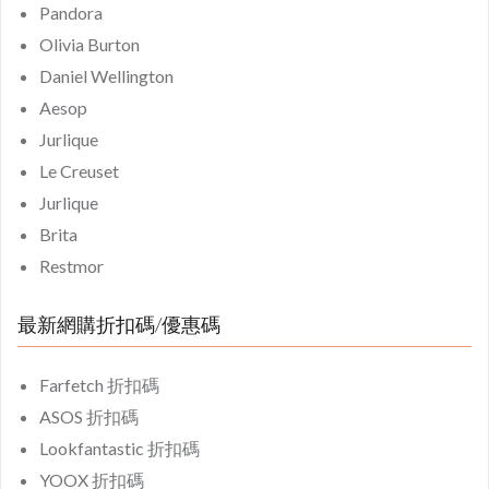
Pandora
Olivia Burton
Daniel Wellington
Aesop
Jurlique
Le Creuset
Jurlique
Brita
Restmor
最新網購折扣碼/優惠碼
Farfetch 折扣碼
ASOS 折扣碼
Lookfantastic 折扣碼
YOOX 折扣碼