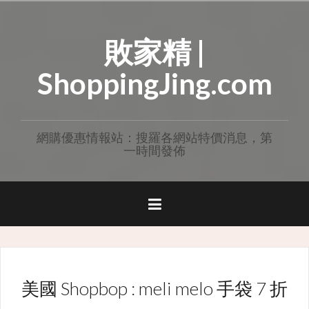
Skip
to
敗家精 |
content
ShoppingJing.com
網購優惠情報站：搜羅各網站特價消息，第
一時間發佈
美國 Shopbop : meli melo 手袋 7 折