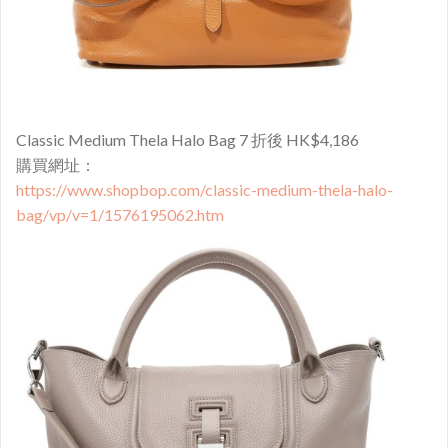
Classic Medium Thela Halo Bag 7 折後 HK$4,186
購買網址：
https://www.shopbop.com/classic-medium-thela-halo-
bag/vp/v=1/1576195062.htm