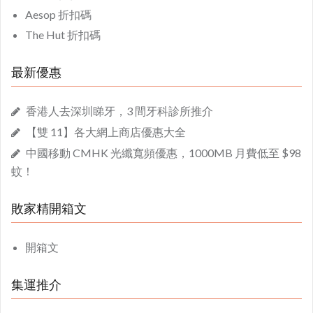
Aesop 折扣碼
The Hut 折扣碼
最新優惠
香港人去深圳睇牙，3 間牙科診所推介
【雙 11】各大網上商店優惠大全
中國移動 CMHK 光纖寬頻優惠，1000MB 月費低至 $98
蚊！
敗家精開箱文
開箱文
集運推介