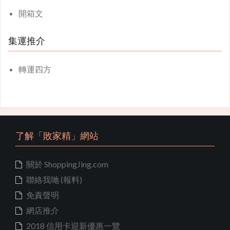
開箱文
集運推介
轉運四方
了解「敗家精」網站
關於 ShoppingJing.com
聯絡我哋 (報料)
免責聲明
網店推介
2018 信用卡迎新優惠一覽