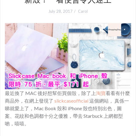
July 28, 2017
Carol
最近換了 MAC 後好想幫佢買個殼，除了上
淘寶
看看有什麼
商品外，在網上發現了
slickcaseofficial
這個網站， 真係一
睇就愛上了，Mac Book 殼和 iPhone 殼也特別出色，圖
案、花紋和色調都十分之優雅，帶去 Starbuck 上網都型
啲，嘻嘻。