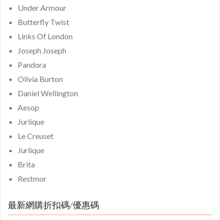
Under Armour
Butterfly Twist
Links Of London
Joseph Joseph
Pandora
Olivia Burton
Daniel Wellington
Aesop
Jurlique
Le Creuset
Jurlique
Brita
Restmor
最新網購折扣碼/優惠碼