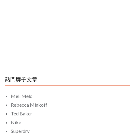
熱門牌子文章
Meli Melo
Rebecca Minkoff
Ted Baker
Nike
Superdry