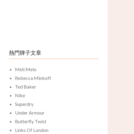
熱門牌子文章
Meli Melo
Rebecca Minkoff
Ted Baker
Nike
Superdry
Under Armour
Butterfly Twist
Links Of London