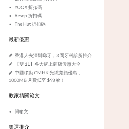
YOOX 折扣碼
Aesop 折扣碼
The Hut 折扣碼
最新優惠
香港人去深圳睇牙，3 間牙科診所推介
【雙 11】各大網上商店優惠大全
中國移動 CMHK 光纖寬頻優惠，
1000MB 月費低至 $98 蚊！
敗家精開箱文
開箱文
集運推介