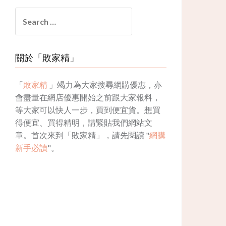
Search
for:
關於「敗家精」
「
敗家精
」竭力為大家搜尋網購優惠，亦
會盡量在網店優惠開始之前跟大家報料，
等大家可以快人一步，買到便宜貨。想買
得便宜、買得精明，請緊貼我們網站文
章。首次來到「敗家精」，請先閱讀 "
網購
新手必讀
"。