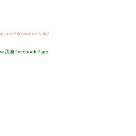
op.com/hk/women/sale/
地 Facebook Page