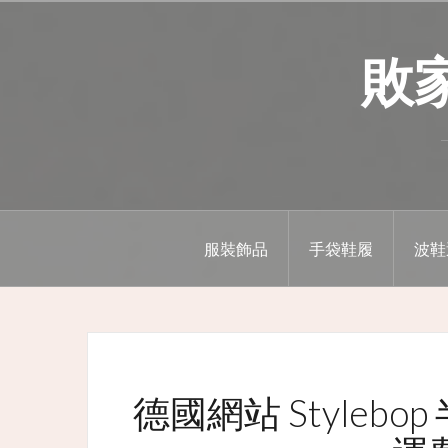
Skip
to
敗家精
content
服裝飾品
手袋鞋履
波鞋
德國網站 Stylebop