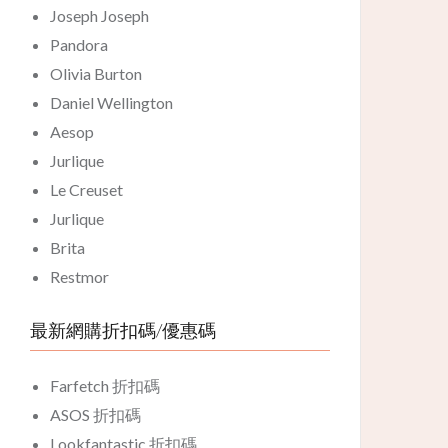
Joseph Joseph
Pandora
Olivia Burton
Daniel Wellington
Aesop
Jurlique
Le Creuset
Jurlique
Brita
Restmor
最新網購折扣碼/優惠碼
Farfetch 折扣碼
ASOS 折扣碼
Lookfantastic 折扣碼