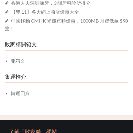
香港人去深圳睇牙，3 間牙科診所推介
【雙 11】各大網上商店優惠大全
中國移動 CMHK 光纖寬頻優惠，1000MB 月費低至 $98
蚊！
敗家精開箱文
開箱文
集運推介
轉運四方
了解「敗家精」網站