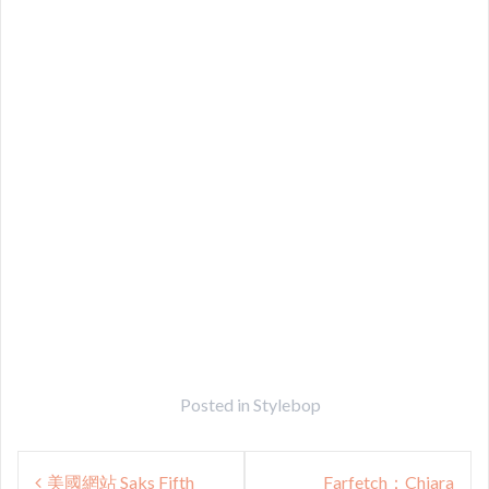
Posted in
Stylebop
Post
美國網站 Saks Fifth
Farfetch：Chiara