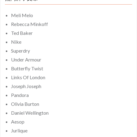
Meli Melo
Rebecca Minkoff
Ted Baker
Nike
Superdry
Under Armour
Butterfly Twist
Links Of London
Joseph Joseph
Pandora
Olivia Burton
Daniel Wellington
Aesop
Jurlique