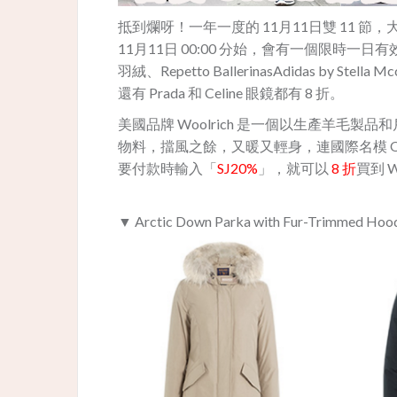
抵到爛呀！一年一度的 11月11日雙 11 節，
11月11日 00:00 分始，會有一個限時一日有
羽絨、Repetto BallerinasAdidas by Stella
還有 Prada 和 Celine 眼鏡都有 8 折。
美國品牌 Woolrich 是一個以生產羊毛
物料，擋風之餘，又暖又輕身，連國際名模 Olivia
要付款時輸入「
SJ20%
」，就可以
8 折
買到 W
▼ Arctic Down Parka with Fur-Trimmed Ho