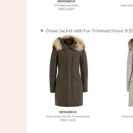
▼ Down Jacket with Fur-Trimmed Hood 8