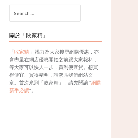
Search
for:
關於「敗家精」
「
敗家精
」竭力為大家搜尋網購優惠，亦
會盡量在網店優惠開始之前跟大家報料，
等大家可以快人一步，買到便宜貨。想買
得便宜、買得精明，請緊貼我們網站文
章。首次來到「敗家精」，請先閱讀 "
網購
新手必讀
"。