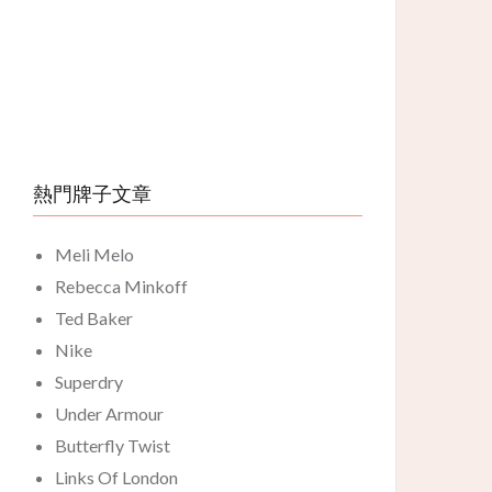
熱門牌子文章
Meli Melo
Rebecca Minkoff
Ted Baker
Nike
Superdry
Under Armour
Butterfly Twist
Links Of London