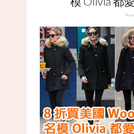
模 Olivia 
Nove