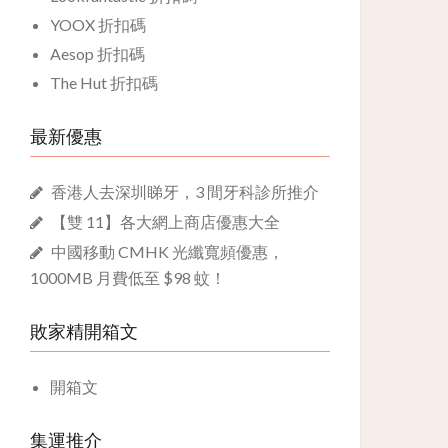
YOOX 折扣碼
Aesop 折扣碼
The Hut 折扣碼
最新優惠
香港人去深圳睇牙，3 間牙科診所推介
【雙 11】各大網上商店優惠大全
中國移動 CMHK 光纖寬頻優惠，
1000MB 月費低至 $98 蚊！
敗家精開箱文
開箱文
集運推介