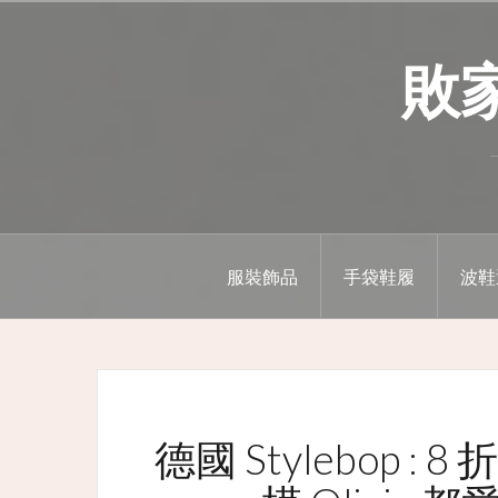
Skip
to
敗家精
content
服裝飾品
手袋鞋履
波鞋
德國 Stylebop : 