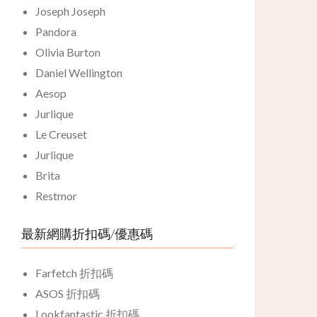
Joseph Joseph
Pandora
Olivia Burton
Daniel Wellington
Aesop
Jurlique
Le Creuset
Jurlique
Brita
Restmor
最新網購折扣碼/優惠碼
Farfetch 折扣碼
ASOS 折扣碼
Lookfantastic 折扣碼