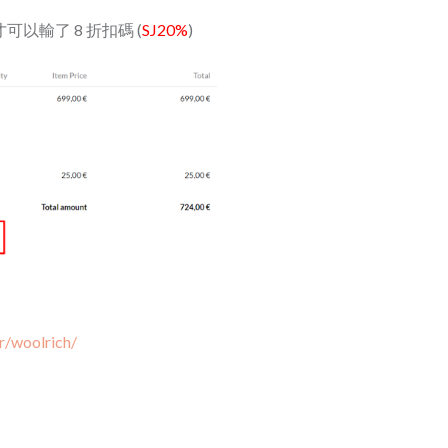
可以輸了 8 折扣碼 (
SJ20%
)
r/woolrich/