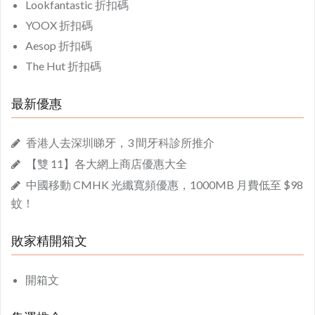
Lookfantastic 折扣碼
YOOX 折扣碼
Aesop 折扣碼
The Hut 折扣碼
最新優惠
香港人去深圳睇牙，3 間牙科診所推介
【雙 11】各大網上商店優惠大全
中國移動 CMHK 光纖寬頻優惠，1000MB 月費低至 $98
蚊！
敗家精開箱文
開箱文