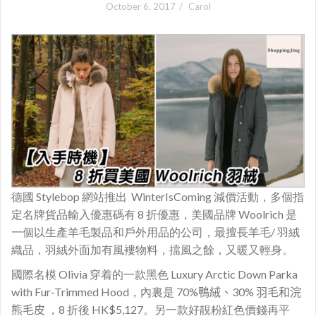
October 6, 2017
Carol
德國 Stylebop 網站推出 WinterIsComing 減價活動，多個指
定名牌貨品輸入優惠碼有 8 折優惠，美國品牌 Woolrich 是
一個以生產羊毛製品和戶外用品的公司，最擅長羊毛/ 羽絨
織品，羽絨外面加有風褸物料，擋風之餘，又暖又輕身。
國際名模 Olivia 穿着的一款黑色 Luxury Arctic Down Parka
with Fur-Trimmed Hood，內
裏是
70%鴨絨、30% 羽毛和浣
熊毛皮
，8 折後 HK$5,127。
另一款好靚粉紅色價錢再平