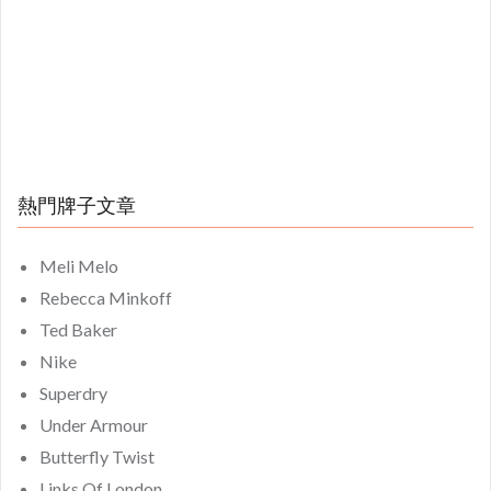
熱門牌子文章
Meli Melo
Rebecca Minkoff
Ted Baker
Nike
Superdry
Under Armour
Butterfly Twist
Links Of London