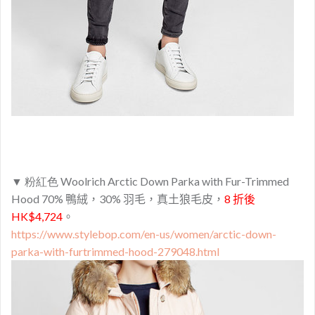
▼ 粉紅色 Woolrich Arctic Down Parka with Fur-Trimmed
Hood
70% 鴨絨，30% 羽毛，
真土狼毛皮，
8 折後
HK$4,724
。
https://www.stylebop.com/en-us/women/arctic-down-
parka-with-furtrimmed-hood-279048.html