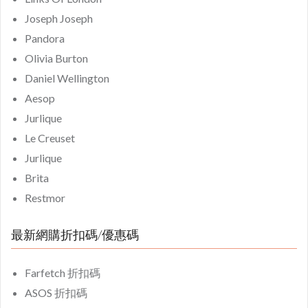
Joseph Joseph
Pandora
Olivia Burton
Daniel Wellington
Aesop
Jurlique
Le Creuset
Jurlique
Brita
Restmor
最新網購折扣碼/優惠碼
Farfetch 折扣碼
ASOS 折扣碼