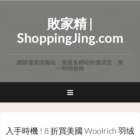
Skip
to
敗家精 |
content
ShoppingJing.com
網購優惠情報站：搜羅各網站特價消息，第
一時間發佈
入手時機 ! 8 折買美國 Woolrich 羽绒