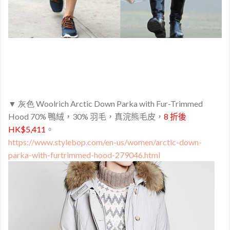
▼ 灰色 Woolrich Arctic Down Parka with Fur-Trimmed
Hood
70% 鴨絨，30% 羽毛，真浣熊毛皮，
8 折後
HK$5,411
。
https://www.stylebop.com/en-us/women/arctic-down-
parka-with-furtrimmed-hood-279046.html