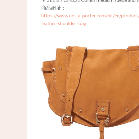
商品網址：
https://www.net-a-porter.com/hk/en/product
leather-shoulder-bag