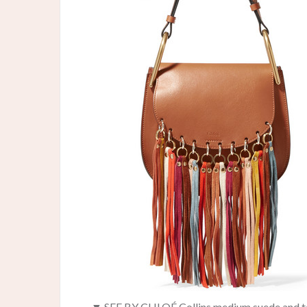
▼ SEE BY CHLOÉ Collins medium suede and te