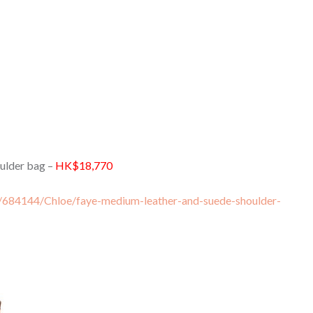
ulder bag –
HK$18,770
t/684144/Chloe/faye-medium-leather-and-suede-shoulder-