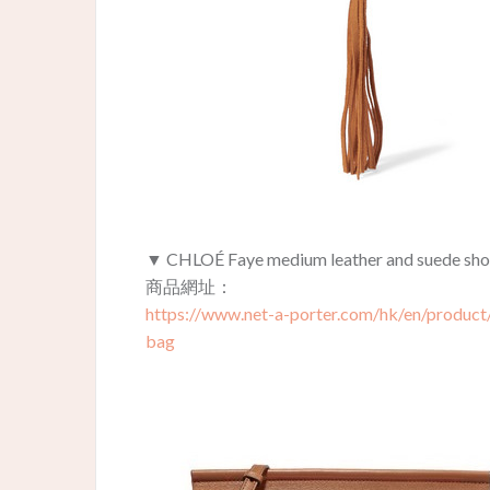
▼ CHLOÉ Faye medium leather and suede sho
商品網址：
https://www.net-a-porter.com/hk/en/produc
bag