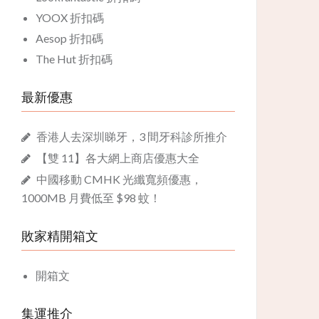
YOOX 折扣碼
Aesop 折扣碼
The Hut 折扣碼
最新優惠
香港人去深圳睇牙，3 間牙科診所推介
【雙 11】各大網上商店優惠大全
中國移動 CMHK 光纖寬頻優惠，
1000MB 月費低至 $98 蚊！
敗家精開箱文
開箱文
集運推介