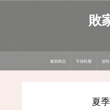
Skip
to
敗家精
content
服裝飾品
手袋鞋履
波鞋
夏季