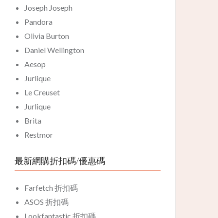
Joseph Joseph
Pandora
Olivia Burton
Daniel Wellington
Aesop
Jurlique
Le Creuset
Jurlique
Brita
Restmor
最新網購折扣碼/優惠碼
Farfetch 折扣碼
ASOS 折扣碼
Lookfantastic 折扣碼