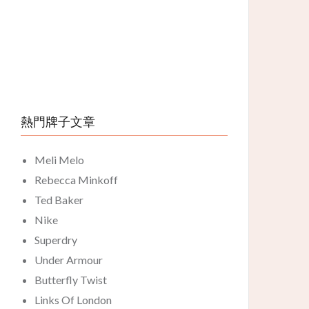
熱門牌子文章
Meli Melo
Rebecca Minkoff
Ted Baker
Nike
Superdry
Under Armour
Butterfly Twist
Links Of London