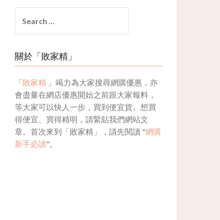
Search
for:
關於「敗家精」
「
敗家精
」竭力為大家搜尋網購優惠，亦
會盡量在網店優惠開始之前跟大家報料，
等大家可以快人一步，買到便宜貨。想買
得便宜、買得精明，請緊貼我們網站文
章。首次來到「敗家精」，請先閱讀 "
網購
新手必讀
"。