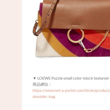
▼ LOEWE Puzzle small color-block textured-l
商品網址：
https://www.net-a-porter.com/hk/en/product
shoulder-bag