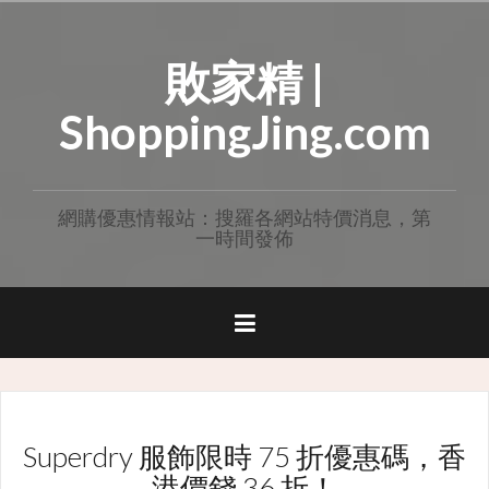
Skip
to
敗家精 |
content
ShoppingJing.com
網購優惠情報站：搜羅各網站特價消息，第
一時間發佈
Superdry 服飾限時 75 折優惠碼，香
港價錢 36 折！