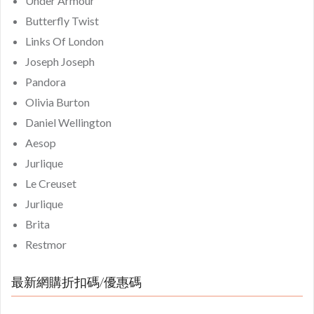
Under Armour
Butterfly Twist
Links Of London
Joseph Joseph
Pandora
Olivia Burton
Daniel Wellington
Aesop
Jurlique
Le Creuset
Jurlique
Brita
Restmor
最新網購折扣碼/優惠碼