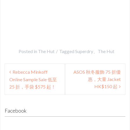
Posted in
The Hut
Tagged
Superdry、The Hut
Post
Rebecca Minkoff
ASOS 秋冬服飾 75 折優
navigation
惠，大量 Jacket
Online Sample Sale 低至
HK$150 起
25 折，手袋 $575 起！
Facebook