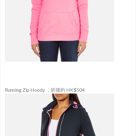
Running Zip Hoody ，折後約 HK$504