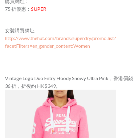
購買網址 :
75 折優惠：
SUPER
女裝購買網址 :
http://www.thehut.com/brands/superdry/promo.list?
facetFilters=en_gender_content:Women
Vintage Logo Duo Entry Hoody Snowy Ultra Pink，香港價錢
36 折，折後約 HK$349。