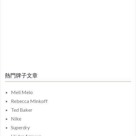
熱門牌子文章
Meli Melo
Rebecca Minkoff
Ted Baker
Nike
Superdry