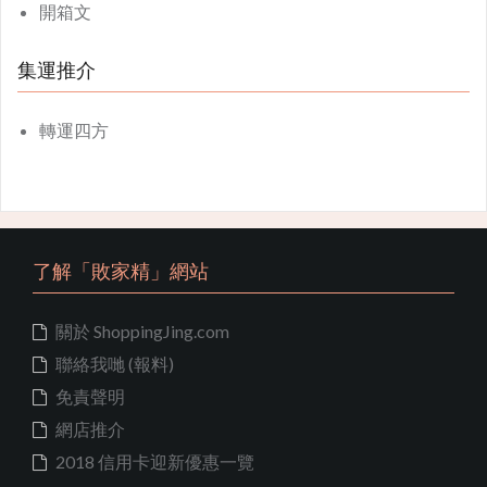
開箱文
集運推介
轉運四方
了解「敗家精」網站
關於 ShoppingJing.com
聯絡我哋 (報料)
免責聲明
網店推介
2018 信用卡迎新優惠一覽