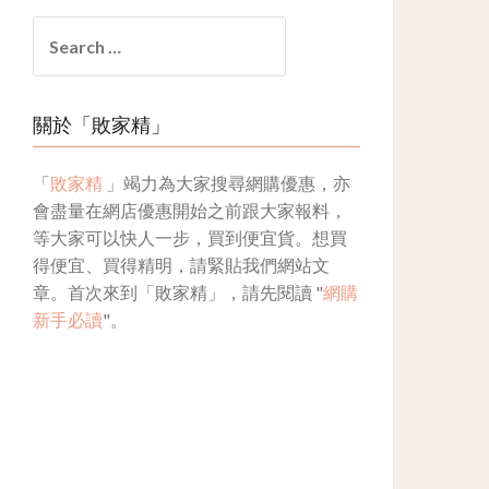
Search
for:
關於「敗家精」
「
敗家精
」竭力為大家搜尋網購優惠，亦
會盡量在網店優惠開始之前跟大家報料，
等大家可以快人一步，買到便宜貨。想買
得便宜、買得精明，請緊貼我們網站文
章。首次來到「敗家精」，請先閱讀 "
網購
新手必讀
"。