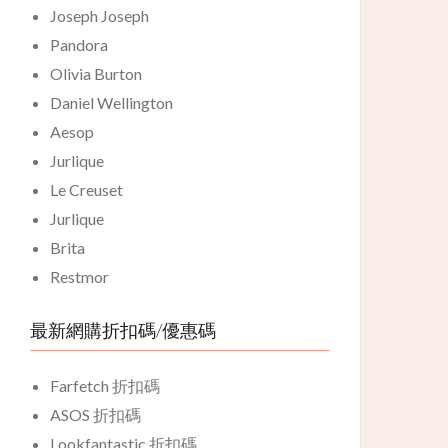
Joseph Joseph
Pandora
Olivia Burton
Daniel Wellington
Aesop
Jurlique
Le Creuset
Jurlique
Brita
Restmor
最新網購折扣碼/優惠碼
Farfetch 折扣碼
ASOS 折扣碼
Lookfantastic 折扣碼