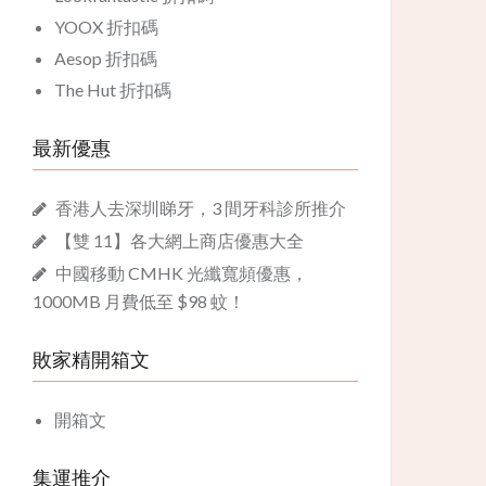
YOOX 折扣碼
Aesop 折扣碼
The Hut 折扣碼
最新優惠
香港人去深圳睇牙，3 間牙科診所推介
【雙 11】各大網上商店優惠大全
中國移動 CMHK 光纖寬頻優惠，
1000MB 月費低至 $98 蚊！
敗家精開箱文
開箱文
集運推介