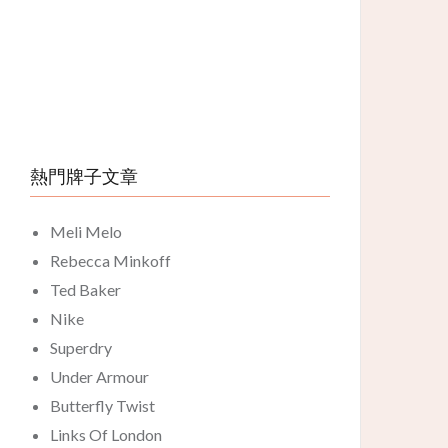
熱門牌子文章
Meli Melo
Rebecca Minkoff
Ted Baker
Nike
Superdry
Under Armour
Butterfly Twist
Links Of London