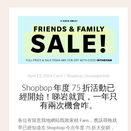
April 11, 2016
Carol
Shopbop
,
Uncategorized
Shopbop 年度 75 折活動已
經開始！睇岩就買，一年只
有兩次機會咋。
各位有留意我地網站既敗家精 Fans，應該尋晚就
早已經知道左 Shopbop 今次年度 75 折大促銷，