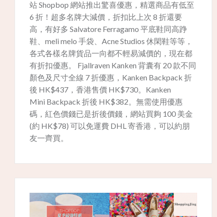
站 Shopbop 網站推出驚喜優惠，精選商品有低至
6 折！超多名牌大減價，折扣比上次 8 折還要
高，有好多 Salvatore Ferragamo 平底鞋同高踭
鞋、meli melo 手袋、Acne Studios 休閑鞋等等，
各式各樣名牌貨品一向都不輕易減價的，現在都
有折扣優惠。 Fjallraven Kanken 背囊有 20 款不同
顏色及尺寸全線 7 折優惠，Kanken Backpack 折
後 HK$437，香港售價 HK$730。Kanken
Mini Backpack 折後 HK$382。無需使用優惠
碼，紅色價錢已是折後價錢，網站買夠 100 美金
(約 HK$78) 可以免運費 DHL 寄香港，可以約朋
友一齊買。