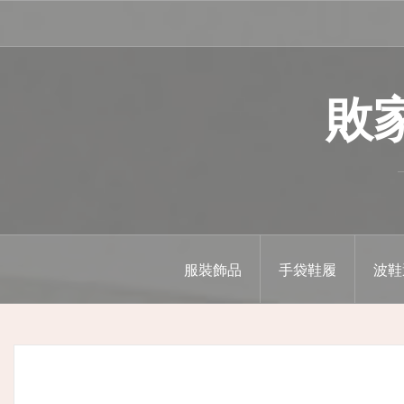
Skip
to
content
敗家精
服裝飾品
手袋鞋履
波鞋