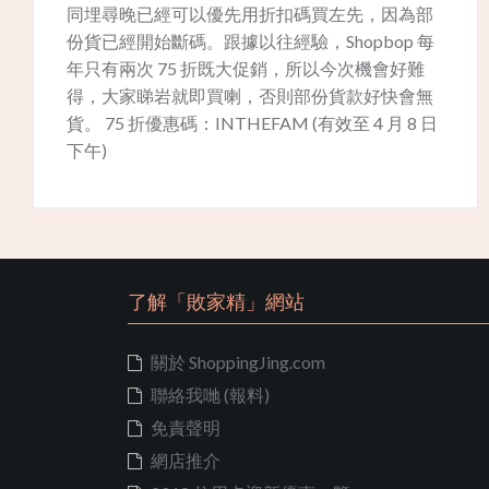
同埋尋晚已經可以優先用折扣碼買左先，因為部
份貨已經開始斷碼。跟據以往經驗，Shopbop 每
年只有兩次 75 折既大促銷，所以今次機會好難
得，大家睇岩就即買喇，否則部份貨款好快會無
貨。 75 折優惠碼：INTHEFAM (有效至 4 月 8 日
下午)
了解「敗家精」網站
關於 ShoppingJing.com
聯絡我哋 (報料)
免責聲明
網店推介