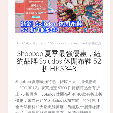
June 14, 2017
Carol
Shopbop
,
Uncategorized
,
手袋鞋履
Shopbop 夏季最強優惠，紐
約品牌 Soludos 休閒布鞋 52
折 HK$348
Shopbop 夏季最強特惠，限時三天，用優惠碼
「SCORE17」購買指定 9700 件特價商品會有折
上 75 折優惠。Soludos 休閒布鞋有 40 款有折上折
優惠，來自紐約的 Soludos 休閒布鞋，特別選用
全天然棉料和天然纖維黄麻，鞋底以一層薄橡膠
造成，透氣和舒適度異常高，連荷李活明星