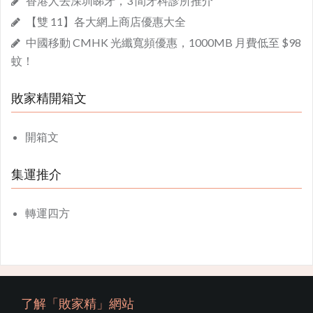
香港人去深圳睇牙，3 間牙科診所推介
【雙 11】各大網上商店優惠大全
中國移動 CMHK 光纖寬頻優惠，1000MB 月費低至 $98
蚊！
敗家精開箱文
開箱文
集運推介
轉運四方
了解「敗家精」網站