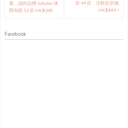
navigation
款 44 折，涼鞋款折後
惠，紐約品牌 Soludos 休
HK$449
閒布鞋 52 折 HK$348
Facebook