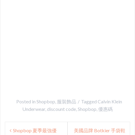
Posted in
Shopbop
,
服裝飾品
Tagged
Calvin Klein
Underwear
,
discount code
,
Shopbop
,
優惠碼
Post
Shopbop 夏季最強優
美國品牌 Botkier 手袋鞋