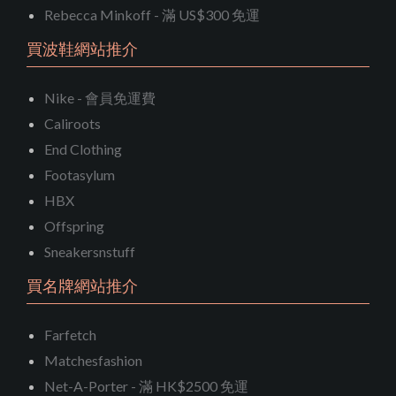
Rebecca Minkoff - 滿 US$300 免運
買波鞋網站推介
Nike - 會員免運費
Caliroots
End Clothing
Footasylum
HBX
Offspring
Sneakersnstuff
買名牌網站推介
Farfetch
Matchesfashion
Net-A-Porter - 滿 HK$2500 免運