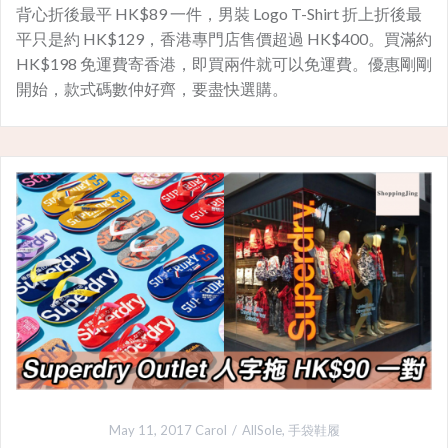
背心折後最平 HK$89 一件，男裝 Logo T-Shirt 折上折後最
平只是約 HK$129，香港專門店售價超過 HK$400。買滿約
HK$198 免運費寄香港，即買兩件就可以免運費。優惠剛剛
開始，款式碼數仲好齊，要盡快選購。
May 11, 2017
Carol
AllSole
,
手袋鞋履