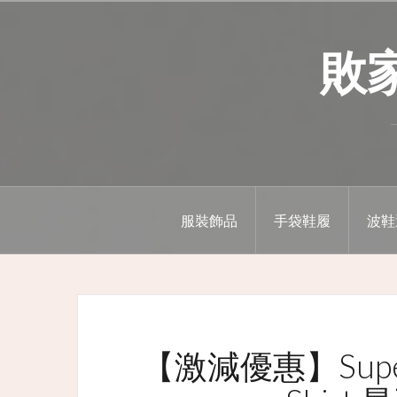
Skip
to
敗家精
content
服裝飾品
手袋鞋履
波鞋
【激減優惠】Superd