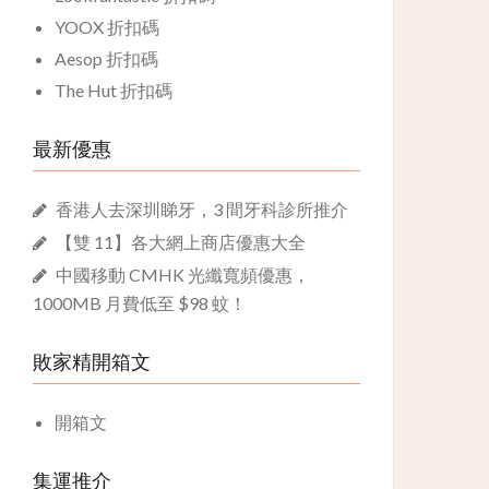
YOOX 折扣碼
Aesop 折扣碼
The Hut 折扣碼
最新優惠
香港人去深圳睇牙，3 間牙科診所推介
【雙 11】各大網上商店優惠大全
中國移動 CMHK 光纖寬頻優惠，
1000MB 月費低至 $98 蚊！
敗家精開箱文
開箱文
集運推介