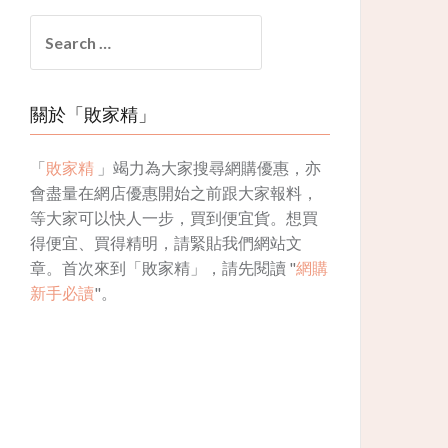
Search
for:
關於「敗家精」
「
敗家精
」竭力為大家搜尋網購優惠，亦
會盡量在網店優惠開始之前跟大家報料，
等大家可以快人一步，買到便宜貨。想買
得便宜、買得精明，請緊貼我們網站文
章。首次來到「敗家精」，請先閱讀 "
網購
新手必讀
"。