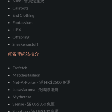
Nike - 會員免運費
Caliroots
End Clothing
Footasylum
HBX
Offspring
Sneakersnstuff
買名牌網站推介
Farfetch
Matchesfashion
Net-A-Porter - 滿 HK$2500 免運
Luisaviaroma - 免國際運費
Mytheresa
Ssense - 滿 US$350 免運
Shopbop - 滿 US$100 免運