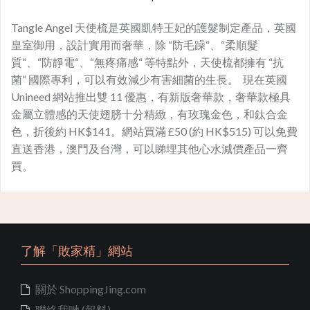
Tangle Angel 天使梳是英國凱特王妃的護髮制定產品，英國
皇室御用，設計實用而奢華，除 “防毛躁“、“柔順髮
質“、“防靜電“、“無疼痛感“ 等特點外，天使梳都擁有 “抗
菌“ 國際專利，可以有效減少有害細菌的生長。 現在英國
Unineed 網站推出雙 11 優惠，有新版奢華款，奢華款極具
金屬立體感的天使翅膀十分精緻，有玫瑰金色，和鈦合金
色，折後約 HK$141。網站買滿 £50 (約 HK$515) 可以免費
直送香港，澳門及台灣，可以睇埋其他心水減價產品一齊
買。
了解「敗家精」網站
關於 ShoppingJing.com
聯絡我哋 (報料)