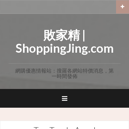
Skip
to
content
敗家精 |
ShoppingJing.com
網購優惠情報站：搜羅各網站特價消息，第
一時間發佈