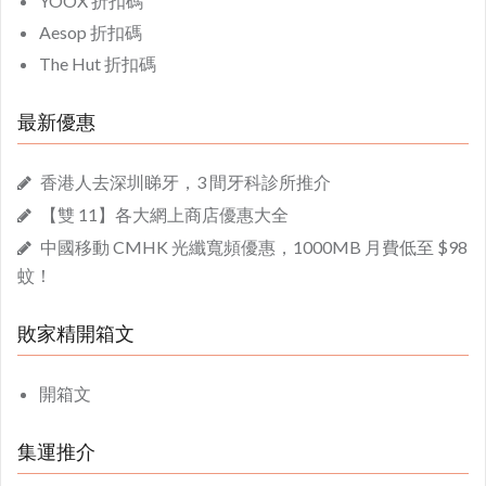
YOOX 折扣碼
Aesop 折扣碼
The Hut 折扣碼
最新優惠
香港人去深圳睇牙，3 間牙科診所推介
【雙 11】各大網上商店優惠大全
中國移動 CMHK 光纖寬頻優惠，1000MB 月費低至 $98
蚊！
敗家精開箱文
開箱文
集運推介