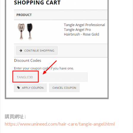
購買網址 :
https://www.unineed.com/hair-care/tangle-angel.html