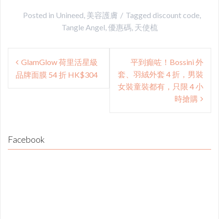
Posted in
Unineed
,
美容護膚
Tagged
discount code
,
Tangle Angel
,
優惠碼
,
天使梳
Post
GlamGlow 荷里活星級
平到癲咗！Bossini 外
navigation
套、羽絨外套 4 折，男裝
品牌面膜 54 折 HK$304
女裝童裝都有，只限 4 小
時搶購
Facebook