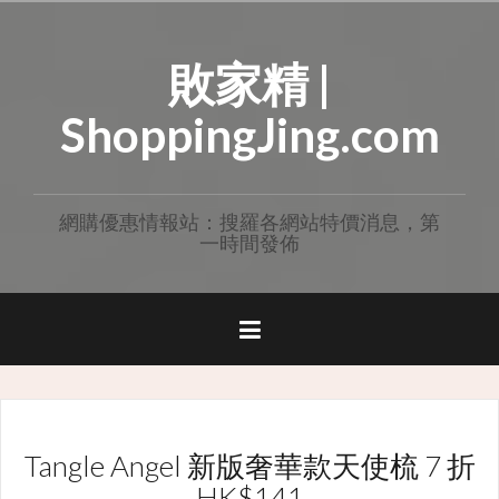
Skip
to
敗家精 |
content
ShoppingJing.com
網購優惠情報站：搜羅各網站特價消息，第
一時間發佈
Tangle Angel 新版奢華款天使梳 7 折
HK$141