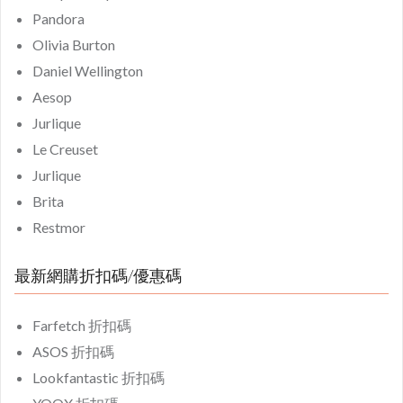
Pandora
Olivia Burton
Daniel Wellington
Aesop
Jurlique
Le Creuset
Jurlique
Brita
Restmor
最新網購折扣碼/優惠碼
Farfetch 折扣碼
ASOS 折扣碼
Lookfantastic 折扣碼