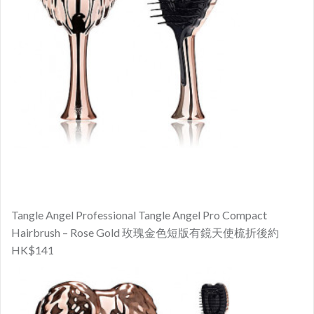
Tangle Angel Professional Tangle Angel Pro Compact
Hairbrush – Rose Gold
玫瑰
金色
短版有鏡
天使
梳
折後
約
HK$141