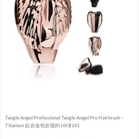
Tangle Angel Professional Tangle Angel Pro Hairbrush –
Titanium
鈦合金
色折後約 HK$141