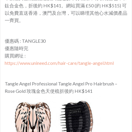
鈦合金
色，折後約 HK$141。網站買滿 £50 (約 HK$515) 可
以免費直送香港，澳門及台灣，可以睇埋其他心水減價產品
一齊買。
優惠碼 : TANGLE30
優惠隨時完
購買網址 :
https://www.unineed.com/hair-care/tangle-angel.html
Tangle Angel Professional Tangle Angel Pro Hairbrush –
Rose Gold
玫瑰
金色
天使
梳
折後
約 HK$141