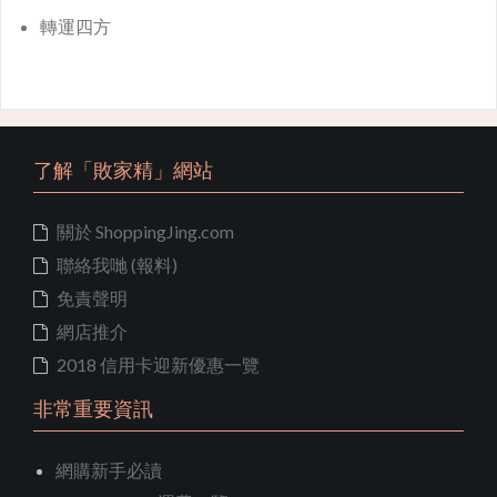
轉運四方
了解「敗家精」網站
關於 ShoppingJing.com
聯絡我哋 (報料)
免責聲明
網店推介
2018 信用卡迎新優惠一覽
非常重要資訊
網購新手必讀