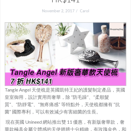
November 2, 2017
Carol
Tangle Angel
天使
梳是
英國
凱
特
王妃的
護髮
制定
產品
，
英國
皇室
御用
，
設計實用
而
奢華
，
除
“
防
毛躁
“
、
“
柔順
髮
質
“
、
“
防
靜電
“
、
“
無
疼痛
感
“
等
特點
外
，
天使
梳
都
擁有
“
抗
菌
“
國際
專利
，
可以
有效
減少
有害
細菌
的
生長
。
現在英國 Unineed 網站推出雙 11 優惠，有
新版
奢華
款
，
奢
華
款
極
具
金屬
立體感的
天使
翅膀十分
精緻，
有
玫瑰
金色
，和