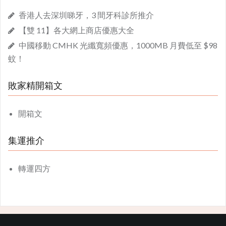
香港人去深圳睇牙，3 間牙科診所推介
【雙 11】各大網上商店優惠大全
中國移動 CMHK 光纖寬頻優惠，1000MB 月費低至 $98
蚊！
敗家精開箱文
開箱文
集運推介
轉運四方