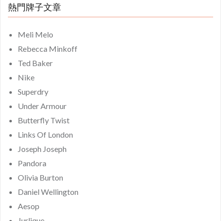
熱門牌子文章
Meli Melo
Rebecca Minkoff
Ted Baker
Nike
Superdry
Under Armour
Butterfly Twist
Links Of London
Joseph Joseph
Pandora
Olivia Burton
Daniel Wellington
Aesop
Jurlique