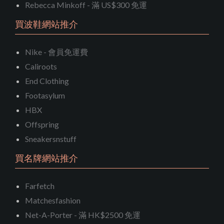
Rebecca Minkoff - 滿 US$300 免運
買波鞋網站推介
Nike - 會員免運費
Caliroots
End Clothing
Footasylum
HBX
Offspring
Sneakersnstuff
買名牌網站推介
Farfetch
Matchesfashion
Net-A-Porter - 滿 HK$2500 免運