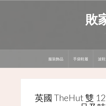
Skip
to
敗家精
content
服裝飾品
手袋鞋履
波鞋
英國 TheHut 