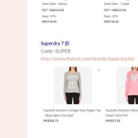
Superdry 7 折
Code : SUPER
http://www.thehut.com/brands/superdry.list