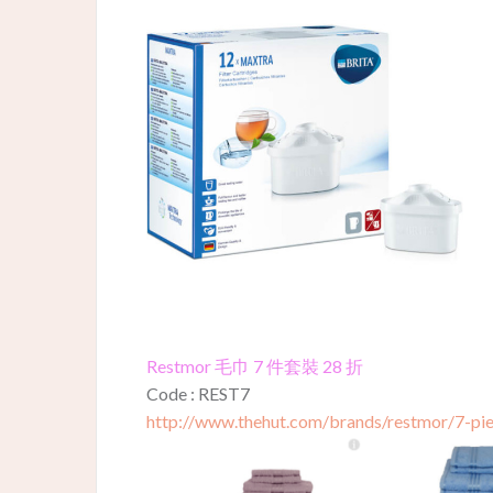
Restmor 毛巾 7 件套裝 28 折
Code : REST7
http://www.thehut.com/brands/restmor/7-pie