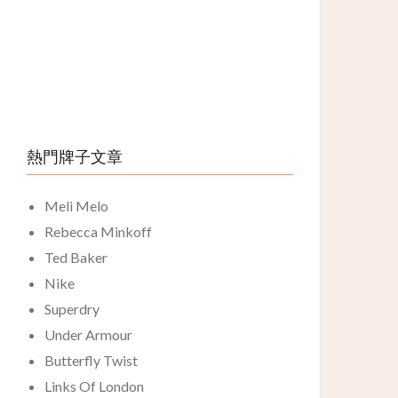
熱門牌子文章
Meli Melo
Rebecca Minkoff
Ted Baker
Nike
Superdry
Under Armour
Butterfly Twist
Links Of London