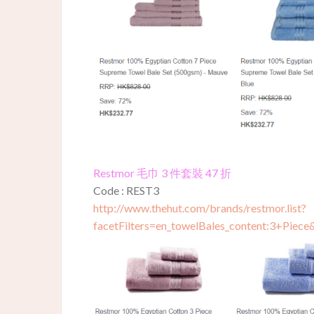
Restmor 毛巾 3 件套裝 47 折
Code : REST3
http://www.thehut.com/brands/restmor.list?
facetFilters=en_towelBales_content:3+Piec