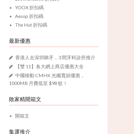
YOOX 折扣碼
Aesop 折扣碼
The Hut 折扣碼
最新優惠
香港人去深圳睇牙，3 間牙科診所推介
【雙 11】各大網上商店優惠大全
中國移動 CMHK 光纖寬頻優惠，
1000MB 月費低至 $98 蚊！
敗家精開箱文
開箱文
集運推介