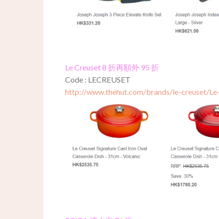
Le Creuset 8 折再額外 95 折
Code : LECREUSET
http://www.thehut.com/brands/le-creuset/Le-