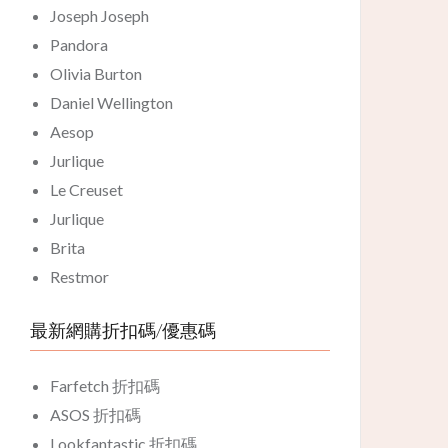
Joseph Joseph
Pandora
Olivia Burton
Daniel Wellington
Aesop
Jurlique
Le Creuset
Jurlique
Brita
Restmor
最新網購折扣碼/優惠碼
Farfetch 折扣碼
ASOS 折扣碼
Lookfantastic 折扣碼