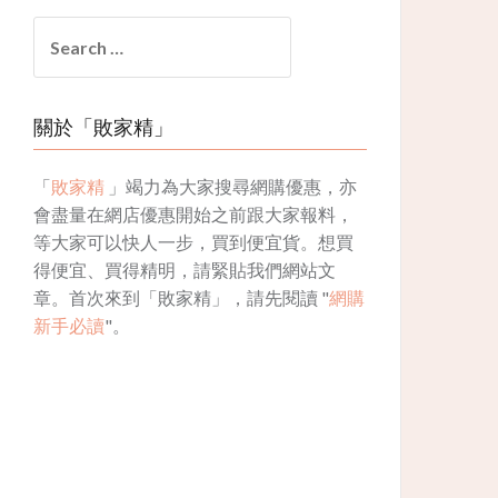
Search
for:
關於「敗家精」
「
敗家精
」竭力為大家搜尋網購優惠，亦
會盡量在網店優惠開始之前跟大家報料，
等大家可以快人一步，買到便宜貨。想買
得便宜、買得精明，請緊貼我們網站文
章。首次來到「敗家精」，請先閱讀 "
網購
新手必讀
"。