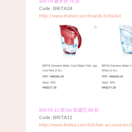
BRITA 濾水壺 76 折
Code : BRITA24
http://www.thehut.com/brands/brita.list
BRITA 12 個 Set 裝濾芯 88 折
Code : BRITA12
http://www.thehut.com/kitchen-accessories/