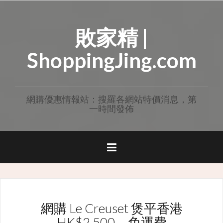
Skip
to
敗家精 |
content
ShoppingJing.com
網購優惠情報站：搜羅各網站特價消息，第
一時間發佈
網購 Le Creuset 煲平香港
HK$2,500，免運費