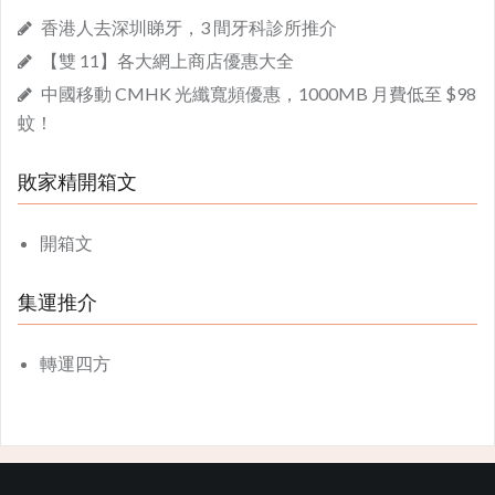
香港人去深圳睇牙，3 間牙科診所推介
【雙 11】各大網上商店優惠大全
中國移動 CMHK 光纖寬頻優惠，1000MB 月費低至 $98
蚊！
敗家精開箱文
開箱文
集運推介
轉運四方