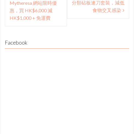
navigation
分類砧板連刀套裝，減低
Mytheresa 網站限時優
食物交叉感染
惠，買 HK$6,000 減
HK$1,000 + 免運費
Facebook