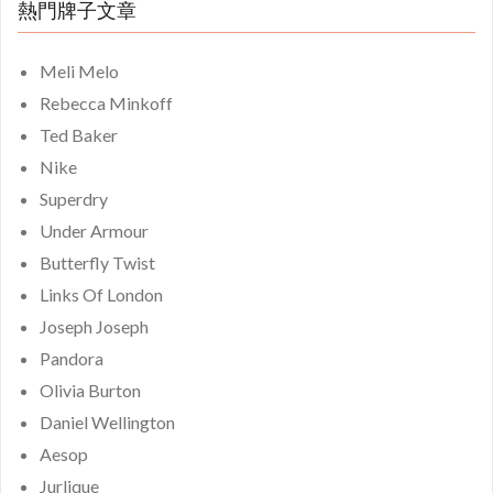
熱門牌子文章
Meli Melo
Rebecca Minkoff
Ted Baker
Nike
Superdry
Under Armour
Butterfly Twist
Links Of London
Joseph Joseph
Pandora
Olivia Burton
Daniel Wellington
Aesop
Jurlique