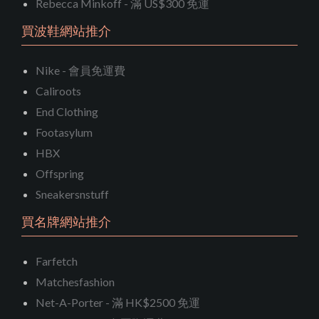
Rebecca Minkoff - 滿 US$300 免運
買波鞋網站推介
Nike - 會員免運費
Caliroots
End Clothing
Footasylum
HBX
Offspring
Sneakersnstuff
買名牌網站推介
Farfetch
Matchesfashion
Net-A-Porter - 滿 HK$2500 免運