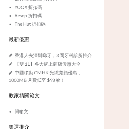
YOOX 折扣碼
Aesop 折扣碼
The Hut 折扣碼
最新優惠
香港人去深圳睇牙，3 間牙科診所推介
【雙 11】各大網上商店優惠大全
中國移動 CMHK 光纖寬頻優惠，
1000MB 月費低至 $98 蚊！
敗家精開箱文
開箱文
集運推介