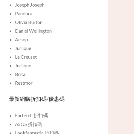
Joseph Joseph
Pandora
Olivia Burton
Daniel Wellington
Aesop
Jurlique
Le Creuset
Jurlique
Brita
Restmor
最新網購折扣碼/優惠碼
Farfetch 折扣碼
ASOS 折扣碼
Lookfantastic 折扣碼