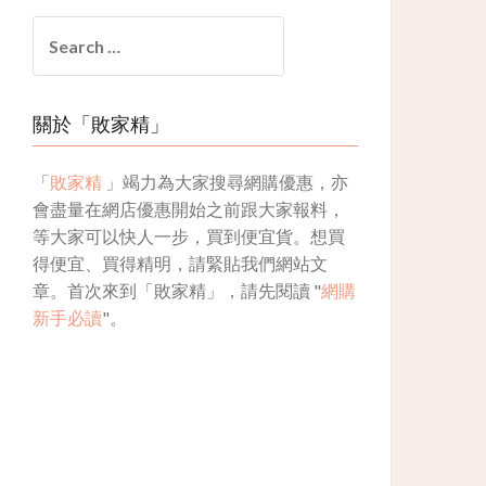
Search
for:
關於「敗家精」
「
敗家精
」竭力為大家搜尋網購優惠，亦
會盡量在網店優惠開始之前跟大家報料，
等大家可以快人一步，買到便宜貨。想買
得便宜、買得精明，請緊貼我們網站文
章。首次來到「敗家精」，請先閱讀 "
網購
新手必讀
"。