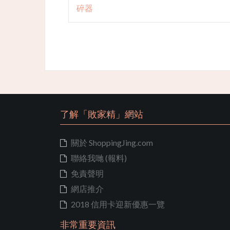
navigation
碎器
了解「敗家精」網站
關於 ShoppingJing.com
聯絡我哋 (報料)
免責聲明
網店推介
2018 信用卡迎新優惠一覽
非常重要資訊