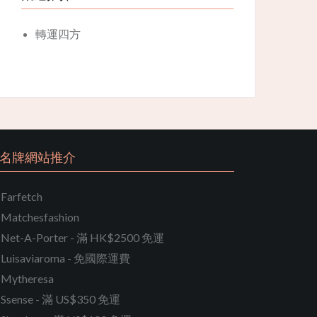
轉運四方
名牌網站推介
Farfetch
Matchesfashion
Net-A-Porter - 滿 HK$2500 免運
Luisaviaroma - 免國際運費
Mytheresa
Ssense - 滿 US$350 免運