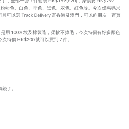
來了，全部一套 7 件套裝 HK$199 (£20)，原價要 HK$797
粉綠色、粉藍色、白色、啡色、黑色、灰色、紅色等。今次優惠碼只
且可以選 Track Delivery 寄香港及澳門，可以約朋友一齊買
毛巾是用 100% 埃及棉製造，柔軟不掉毛，今次特價有好多顏色
特價 HK$200 就可以買到 7 件。
惠價錢了。