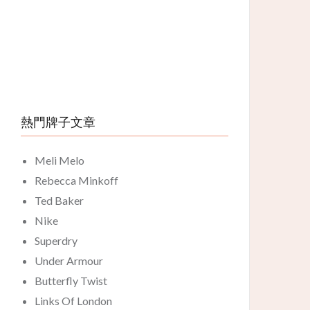
熱門牌子文章
Meli Melo
Rebecca Minkoff
Ted Baker
Nike
Superdry
Under Armour
Butterfly Twist
Links Of London