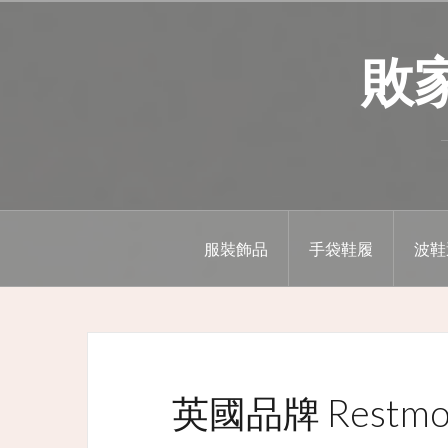
Skip
to
敗家精
content
服裝飾品
手袋鞋履
波鞋
英國品牌 Restmo