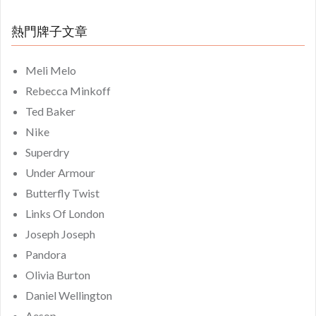
熱門牌子文章
Meli Melo
Rebecca Minkoff
Ted Baker
Nike
Superdry
Under Armour
Butterfly Twist
Links Of London
Joseph Joseph
Pandora
Olivia Burton
Daniel Wellington
Aesop