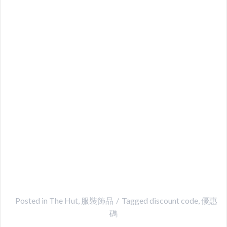
Posted in
The Hut
,
服裝飾品
Tagged
discount code
,
優惠
碼