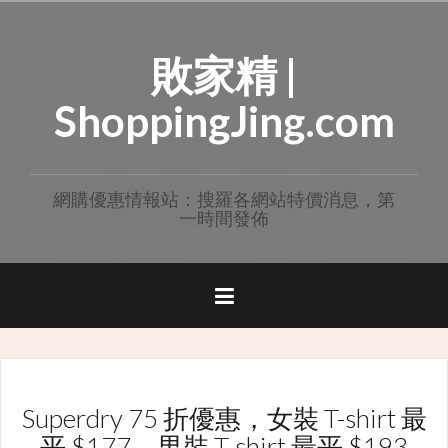
Skip
to
敗家精 |
content
ShoppingJing.com
網購優惠情報站：搜羅各網站特價消息，第
一時間發佈
Superdry 75 折優惠，女裝 T-shirt 最
平 $177，男裝 T-shirt 最平 $193