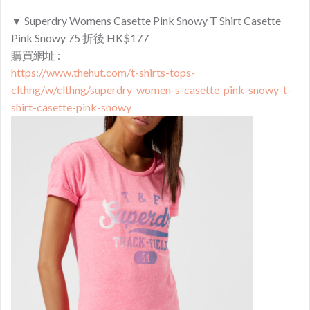
▼ Superdry Womens Casette Pink Snowy T Shirt Casette
Pink Snowy 75 折後 HK$177
購買網址 :
https://www.thehut.com/t-shirts-tops-
clthng/w/clthng/superdry-women-s-casette-pink-snowy-t-
shirt-casette-pink-snowy