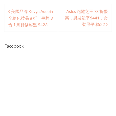
Post
美國品牌 Kevyn Aucoin
Asics 跑鞋之王 78 折優
navigation
惠，男裝最平$441，女
全線化妝品 8 折，皇牌 3
裝最平 $522
合 1 漸變修容盤 $423
Facebook