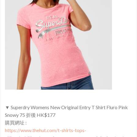
▼ Superdry Womens New Original Entry T Shirt Fluro Pink
Snowy 75 折後 HK$177
購買網址 :
https://www.thehut.com/t-shirts-tops-