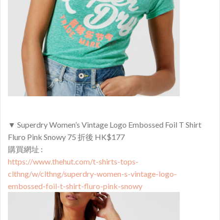
▼ Superdry Women’s Vintage Logo Embossed Foil T Shirt
Fluro Pink Snowy 75 折後 HK$177
購買網址 :
https://www.thehut.com/t-shirts-tops-
clthng/w/clthng/superdry-women-s-vintage-logo-
embossed-foil-t-shirt-fluro-pink-snowy