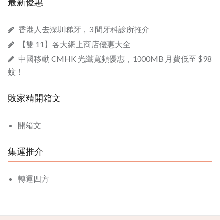
最新優惠
香港人去深圳睇牙，3 間牙科診所推介
【雙 11】各大網上商店優惠大全
中國移動 CMHK 光纖寬頻優惠，1000MB 月費低至 $98
蚊！
敗家精開箱文
開箱文
集運推介
轉運四方