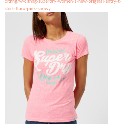
clthng/w/clthng/superdry-women-s-new-original-entry-t-
shirt-fluro-pink-snowy