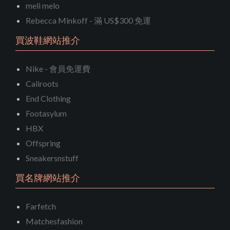
meli melo
Rebecca Minkoff - 滿 US$300 免運
買波鞋網站推介
Nike - 會員免運費
Caliroots
End Clothing
Footasylum
HBX
Offspring
Sneakersnstuff
買名牌網站推介
Farfetch
Matchesfashion