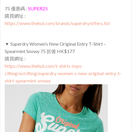
75 優惠碼 :
SUPER25
購買網址 :
https://www.thehut.com/brands/superdry/offers.list
▼ Superdry Women’s New Original Entry T-Shirt –
Spearmint Snowy 75 折後 HK$177
購買網址 :
https://www.thehut.com/t-shirts-tops-
clthng/w/clthng/superdry-women-s-new-original-entry-t-
shirt-spearmint-snowy