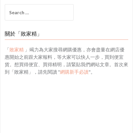
Search
for:
關於「敗家精」
「
敗家精
」竭力為大家搜尋網購優惠，亦會盡量在網店優
惠開始之前跟大家報料，等大家可以快人一步，買到便宜
貨。想買得便宜、買得精明，請緊貼我們網站文章。首次來
到「敗家精」，請先閱讀 "
網購新手必讀
"。