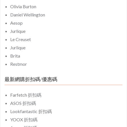
Olivia Burton
Daniel Wellington
Aesop
Jurlique
Le Creuset
Jurlique
Brita
Restmor
最新網購折扣碼/優惠碼
Farfetch 折扣碼
ASOS 折扣碼
Lookfantastic 折扣碼
YOOX 折扣碼