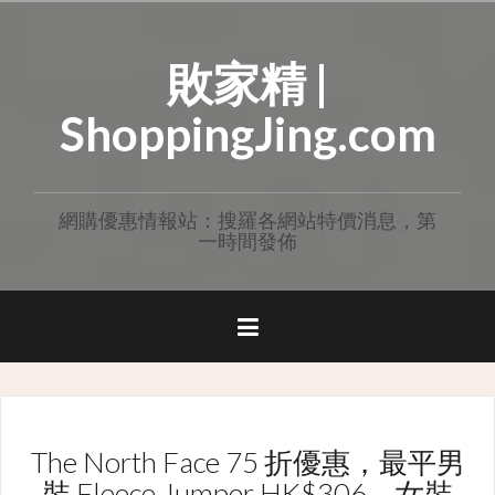
Skip
to
敗家精 |
content
ShoppingJing.com
網購優惠情報站：搜羅各網站特價消息，第
一時間發佈
The North Face 75 折優惠，最平男
裝 Fleece Jumper HK$306，女裝