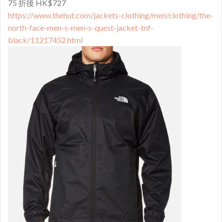
75 折後 HK$727
https://www.thehut.com/jackets-clothing/men/clothing/the-
north-face-men-s-men-s-quest-jacket-tnf-
black/11217452.html