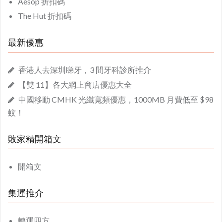
Aesop 折扣碼
The Hut 折扣碼
最新優惠
香港人去深圳睇牙，3 間牙科診所推介
【雙 11】各大網上商店優惠大全
中國移動 CMHK 光纖寬頻優惠，1000MB 月費低至 $98
蚊！
敗家精開箱文
開箱文
集運推介
轉運四方