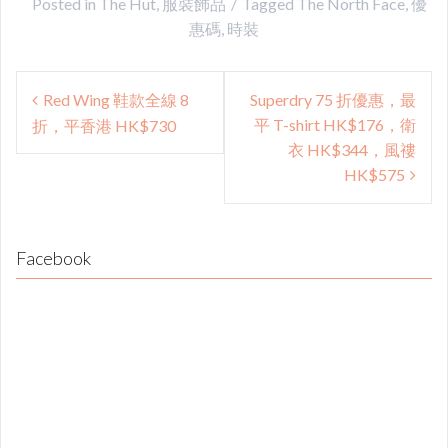
Posted in
The Hut
,
服裝飾品
Tagged
The North Face
,
優
惠碼
,
時裝
Post
Red Wing 鞋款全線 8
Superdry 75 折優惠，最
navigation
平 T-shirt HK$176，衛
折，平香港 HK$730
衣 HK$344，風䄛
HK$575
Facebook