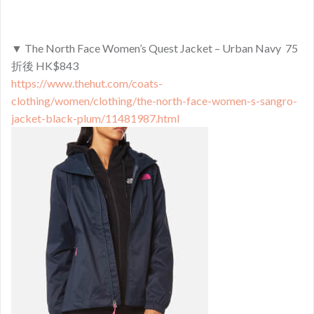
▼ The North Face Women’s Quest Jacket – Urban Navy 75
折後 HK$843
https://www.thehut.com/coats-
clothing/women/clothing/the-north-face-women-s-sangro-
jacket-black-plum/11481987.html