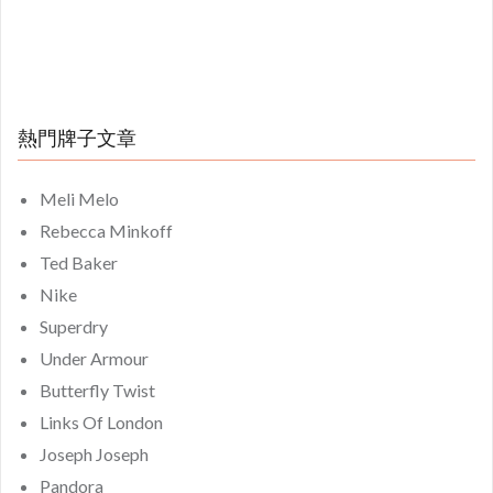
熱門牌子文章
Meli Melo
Rebecca Minkoff
Ted Baker
Nike
Superdry
Under Armour
Butterfly Twist
Links Of London
Joseph Joseph
Pandora