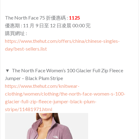
The North Face 75 折優惠碼 :
1125
優惠期 :
11 月 9 日至 12 日凌晨 00:00 完
購買網址 :
https://www.thehut.com/offers/china/chinese-singles-
day/best-sellers.list
▼ The North Face Women’s 100 Glacier Full Zip Fleece
Jumper – Black Plum Stripe
https://www.thehut.com/knitwear-
clothing/women/clothing/the-north-face-women-s-100-
glacier-full-zip-fleece-jumper-black-plum-
stripe/11481971.html