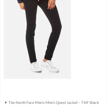
▼ The North Face Men’s Men’s Quest Jacket – TNF Black