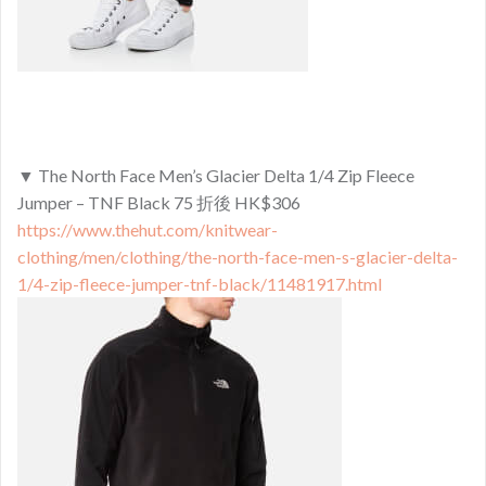
▼ The North Face Men’s Glacier Delta 1/4 Zip Fleece
Jumper – TNF Black 75 折後 HK$306
https://www.thehut.com/knitwear-
clothing/men/clothing/the-north-face-men-s-glacier-delta-
1/4-zip-fleece-jumper-tnf-black/11481917.html