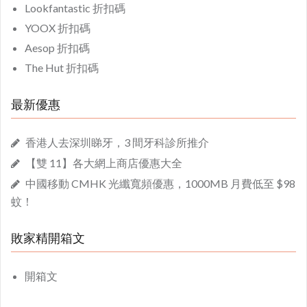
Lookfantastic 折扣碼
YOOX 折扣碼
Aesop 折扣碼
The Hut 折扣碼
最新優惠
香港人去深圳睇牙，3 間牙科診所推介
【雙 11】各大網上商店優惠大全
中國移動 CMHK 光纖寬頻優惠，1000MB 月費低至 $98
蚊！
敗家精開箱文
開箱文