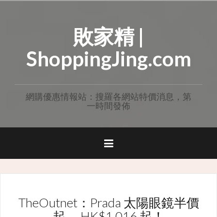
Skip
to
敗家精 |
content
ShoppingJing.com
網購優惠情報站：搜羅各網站特價消息，第
一時間發佈
TheOutnet：Prada 太陽眼鏡半價
起， HK$1,016 起！