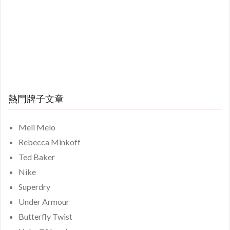
熱門牌子文章
Meli Melo
Rebecca Minkoff
Ted Baker
Nike
Superdry
Under Armour
Butterfly Twist