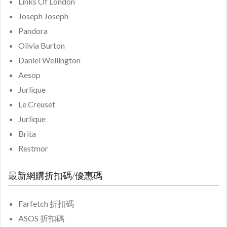
Links Of London
Joseph Joseph
Pandora
Olivia Burton
Daniel Wellington
Aesop
Jurlique
Le Creuset
Jurlique
Brita
Restmor
最新網購折扣碼/優惠碼
Farfetch 折扣碼
ASOS 折扣碼