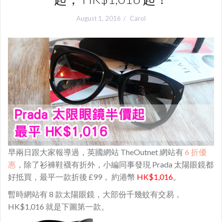
August 1, 2016
Carol
早兩日跟大家報導過，英國網站 TheOutnet 網站有
6 折優
惠
，除了衫褲鞋襪有折外，小編同事發現 Prada 太陽眼鏡都
好抵買，最平一款折後 £99， 約港幣
HK$1,016
。
暫時網站有 8 款太陽眼鏡，大部份千幾蚊有交易，
HK$1,016 就是下圖第一款。