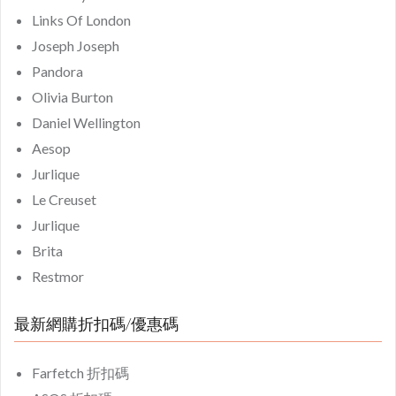
Links Of London
Joseph Joseph
Pandora
Olivia Burton
Daniel Wellington
Aesop
Jurlique
Le Creuset
Jurlique
Brita
Restmor
最新網購折扣碼/優惠碼
Farfetch 折扣碼