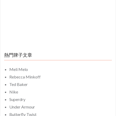
熱門牌子文章
Meli Melo
Rebecca Minkoff
Ted Baker
Nike
Superdry
Under Armour
Butterfly Twist