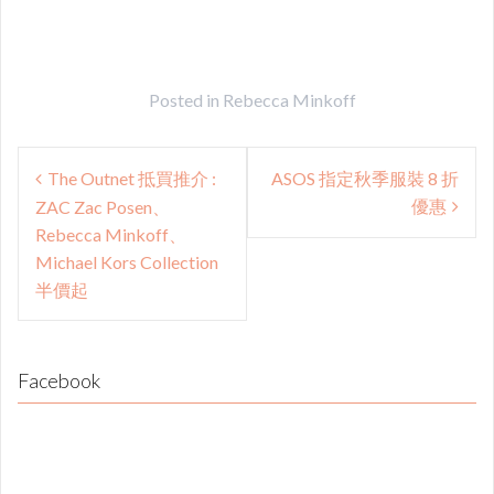
Posted in
Rebecca Minkoff
Post
The Outnet 抵買推介 :
ASOS 指定秋季服裝 8 折
navigation
優惠
ZAC Zac Posen、
Rebecca Minkoff、
Michael Kors Collection
半價起
Facebook