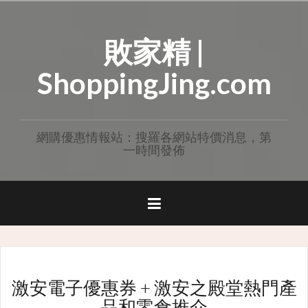
Skip
to
敗家精 |
content
ShoppingJing.com
網購優惠情報站：搜羅各網站特價消息，第
一時間發佈
激安電子優惠券 + 激安之殿堂熱門產
品和零食推介