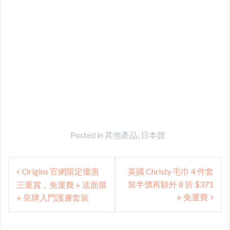
Posted in
其他產品
,
日本貨
Post
Origins 官網限定優惠
英國 Christy 毛巾 4 件套
navigation
裝半價再額外 8 折 $371
三重賞，免運費 + 送面膜
+ 免運費
+ 皇牌入門護膚套裝