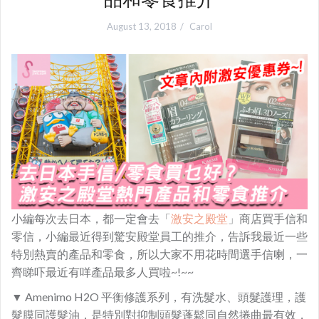
August 13, 2018
Carol
小編每次去日本，都一定會去「
激安之殿堂
」商店買手信和
零信，小編最近得到驚安殿堂員工的推介，告訴我最近一些
特別熱賣的產品和零食，所以大家不用花時間選手信喇，一
齊睇吓最近有咩產品最多人買啦~!~~
▼ Amenimo H2O 平衡修護系列，有洗髮水、頭髮護理，護
髮膜同護髮油，是特別對抑制頭髮蓬鬆同自然捲曲最有效，