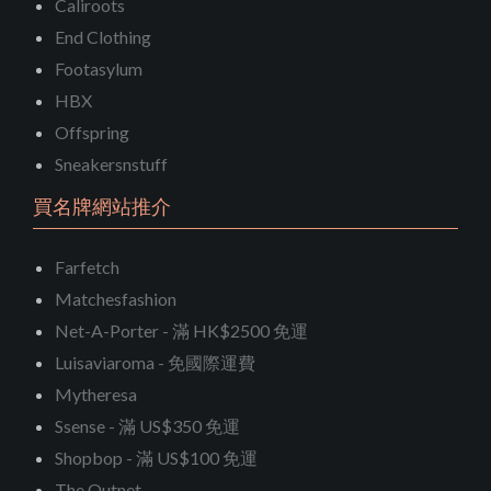
Caliroots
End Clothing
Footasylum
HBX
Offspring
Sneakersnstuff
買名牌網站推介
Farfetch
Matchesfashion
Net-A-Porter - 滿 HK$2500 免運
Luisaviaroma - 免國際運費
Mytheresa
Ssense - 滿 US$350 免運
Shopbop - 滿 US$100 免運
The Outnet