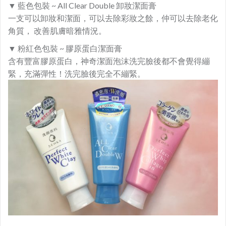
▼ 藍色包裝 ~ All Clear Double 卸妝潔面膏
一支可以卸妝和潔面，可以去除彩妝之餘，仲可以去除老化
角質， 改善肌膚暗雅情況。
▼ 粉紅色包裝 ~ 膠原蛋白潔面膏
含有豐富膠原蛋白，神奇潔面泡沫洗完臉後都不會覺得繃
緊，充滿彈性！洗完臉後完全不繃緊。