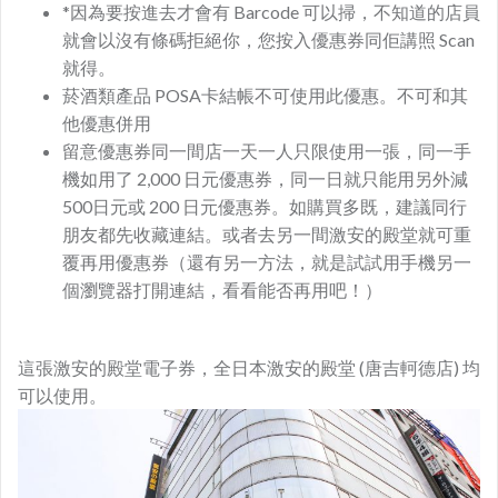
*因為要按進去才會有 Barcode 可以掃，不知道的店員
就會以沒有條碼拒絕你，您按入優惠券同佢講照 Scan
就得。
菸酒類產品 POSA卡結帳不可使用此優惠。不可和其
他優惠併用
留意優惠券同一間店一天一人只限使用一張，同一手
機如用了 2,000 日元優惠券，同一日就只能用另外減
500日元或 200 日元優惠券。如購買多既，建議同行
朋友都先收藏連結。或者去另一間激安的殿堂就可重
覆再用優惠券（還有另一方法，就是試試用手機另一
個瀏覽器打開連結，看看能否再用吧！）
這張激安的殿堂電子券，全日本激安的殿堂 (唐吉軻德店) 均
可以使用。