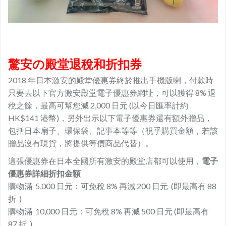
驚安の殿堂退稅和折扣券
2018 年日本激安的殿堂優惠券終於推出手機版喇，付款時
只要去以下官方激安殿堂電子優惠券網址，可以獲得 8% 退
稅之餘，最高可幫您減 2,000 日元 (以今日匯率計約
HK$141 港幣)，另外出示以下電子優惠券還有額外贈品，
包括日本扇子、環保袋、記事本等等（視乎購買金額，若該
贈品沒有現貨，將提供等價商品代替）。
這張優惠券在日本全國所有激安的殿堂店都可以使用，
電子
優惠券詳細折扣金額
購物滿 5,000 日元：可免稅 8% 再減 200 日元 (即最高有 88
折 )
購物滿 10,000 日元：可免稅 8% 再減 500 日元 (即最高有
87 折 )