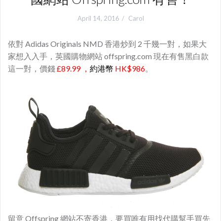
April 14, 2016
Carol
依對 Adidas Originals NMD 香港炒到 2 千幾一對，如果大
家想入入手，英國購物網站 offspring.com 現在有售黑白款
這一對，價錢
£89.99 ，
約港幣
HK$986
。
留意 Offspring 網站不寄香港，要買唯有用找代購幫手買先