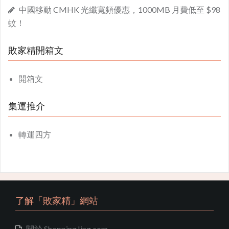
中國移動 CMHK 光纖寬頻優惠，1000MB 月費低至 $98
蚊！
敗家精開箱文
開箱文
集運推介
轉運四方
了解「敗家精」網站
關於 ShoppingJing.com