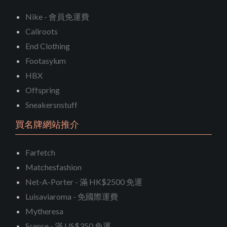
Nike - 會員免運費
Caliroots
End Clothing
Footasylum
HBX
Offspring
Sneakersnstuff
買名牌網站推介
Farfetch
Matchesfashion
Net-A-Porter - 滿 HK$2500 免運
Luisaviaroma - 免國際運費
Mytheresa
Ssense - 滿 US$350 免運