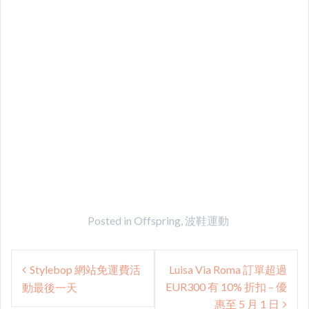
Posted in
Offspring
,
波鞋運動
Post
Stylebop 網站免運費活
Luisa Via Roma 訂單超過
navigation
EUR300 有 10% 折扣 – 優
動最後一天
惠至 5 月 1 日