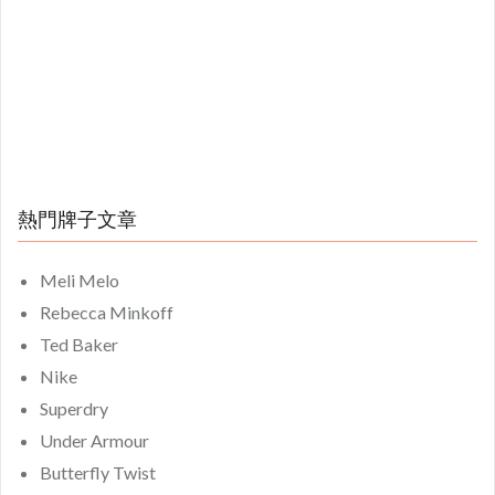
熱門牌子文章
Meli Melo
Rebecca Minkoff
Ted Baker
Nike
Superdry
Under Armour
Butterfly Twist