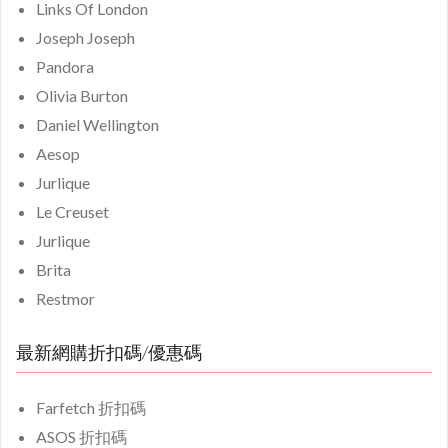
Links Of London
Joseph Joseph
Pandora
Olivia Burton
Daniel Wellington
Aesop
Jurlique
Le Creuset
Jurlique
Brita
Restmor
最新網購折扣碼/優惠碼
Farfetch 折扣碼
ASOS 折扣碼