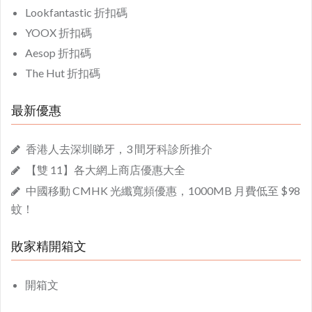
Lookfantastic 折扣碼
YOOX 折扣碼
Aesop 折扣碼
The Hut 折扣碼
最新優惠
香港人去深圳睇牙，3 間牙科診所推介
【雙 11】各大網上商店優惠大全
中國移動 CMHK 光纖寬頻優惠，1000MB 月費低至 $98
蚊！
敗家精開箱文
開箱文