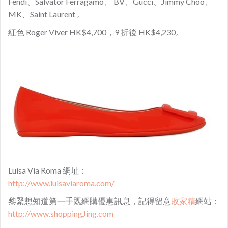
Fendi、Salvator Ferragamo、 BV、Gucci、Jimmy Choo、
MK、Saint Laurent 。
紅色 Roger Viver HK$4,700，9 折後 HK$4,230。
Luisa Via Roma 網址：
http://www.luisaviaroma.com/
黎緊想知道第一手既網購優惠訊息，記得留意
敗家精
網站：
http://www.shoppingJing.com