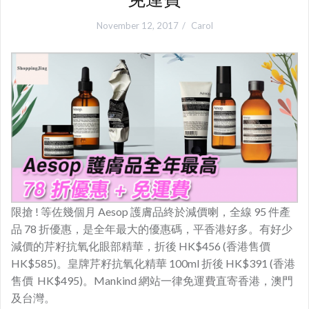
November 12, 2017
Carol
限搶 ! 等佐幾個月
Aesop 護膚品終於減價喇，
全線 95 件產
品 78 折優惠，是全年最大的優惠碼，平香港好多。
有好少
減價的芹籽抗氧化眼部精華，折後 HK$456 (香港售價
HK$585)。皇牌芹籽抗氧化精華 100ml 折後 HK$391 (香港
售價 HK$495)。Mankind 網站一律免運費直寄香港，澳門
及台灣。