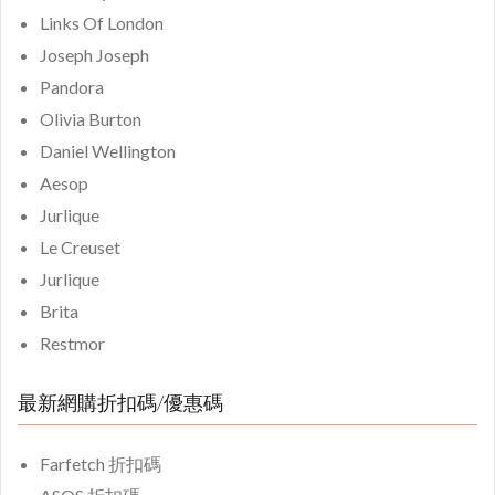
Links Of London
Joseph Joseph
Pandora
Olivia Burton
Daniel Wellington
Aesop
Jurlique
Le Creuset
Jurlique
Brita
Restmor
最新網購折扣碼/優惠碼
Farfetch 折扣碼