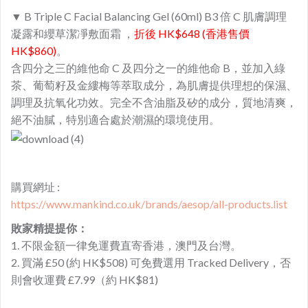
▼ B Triple C Facial Balancing Gel (60ml) B3 倍 C 肌膚調理
凝露和纓草潔凈敷面霜 ，
折後 HK$648 (香港售價
HK$860)
。
含四分之三的維他命 C 及四分之一的維他命 B，並加入綠
茶、葡萄籽及金縷梅等萃取成分，為肌膚提供理想的保濕、
調理及抗氧化功效。完全不含油脂及矽的成分，質地清爽，
絕不油膩，特別適合處於潮濕的環境使用。
購買網址 :
https://www.mankind.co.uk/brands/aesop/all-products.list
敗家精提提你：
1. 不限金額一律免運費直寄香港，澳門及台灣。
2. 買滿 £50 (約 HK$508) 可免費選用 Tracked Delivery，否
則會收運費 £7.99（約 HK$81)