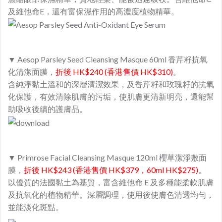
及維他命E，還有富保濕作用的高濃度植物精華。
▼ Aesop Parsley Seed Cleansing Masque 60ml 香芹籽抗氧
化清潔面膜，
折後 HK$240 (香港售價 HK$310)
。
含​純淨黏土溫和的深層清潔效果，及香芹籽和玫瑰籽的抗氧
化保護，有效清除肌膚的污垢，使肌膚更清新明亮，還能幫
助吸收後續的護膚品。
▼ Primrose Facial Cleansing Masque 120ml 櫻草潔淨敷面
膜，
折後 HK$243 (香港售價 HK$379，60ml HK$275)
。
以優質的法國黏土為基質，富含維他命 E 及多種能柔軟肌膚
及抗氧化的植物精華。深層調理，使用後使膚色清透均勻，
並能淡化斑點。