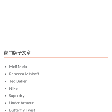
熱門牌子文章
Meli Melo
Rebecca Minkoff
Ted Baker
Nike
Superdry
Under Armour
Butterfly Twist