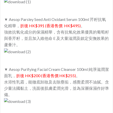
▼ Aesop Parsley Seed Anti Oxidant Serum 100ml 芹籽抗氧
化精華，
折後 HK$391 (香港售價 HK$495)
。
強效抗氧化成分的保濕精華，含有抗氧化效果優異的葡萄籽
與香芹籽，並且加入維他命 E 及大量滋潤及鎮定安撫效果的
蘆薈汁。
▼ Aesop Purifying Facial Cream Cleanser 100ml 純淨滋潤潔
面乳，
折後 HK$200 (香港售價 HK$255)
。
水溶性乳霜，能徹底卸妝及去除塵垢，感覺柔潤不油膩。含
少量法國黏土，洗面後肌膚柔潤光滑，並為深層保濕作好準
備。