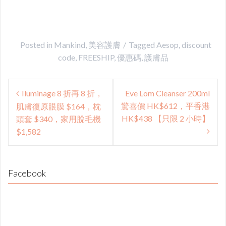
Posted in
Mankind
,
美容護膚
Tagged
Aesop
,
discount
code
,
FREESHIP
,
優惠碼
,
護膚品
Post
Iluminage 8 折再 8 折，
Eve Lom Cleanser 200ml
navigation
驚喜價 HK$612，平香港
肌膚復原眼膜 $164，枕
HK$438 【只限 2 小時】
頭套 $340，家用脫毛機
$1,582
Facebook