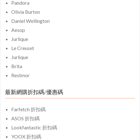
Pandora
Olivia Burton
Daniel Wellington
Aesop
Jurlique
Le Creuset
Jurlique
Brita
Restmor
最新網購折扣碼/優惠碼
Farfetch 折扣碼
ASOS 折扣碼
Lookfantastic 折扣碼
YOOX 折扣碼