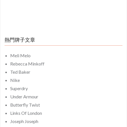
熱門牌子文章
Meli Melo
Rebecca Minkoff
Ted Baker
Nike
Superdry
Under Armour
Butterfly Twist
Links Of London
Joseph Joseph