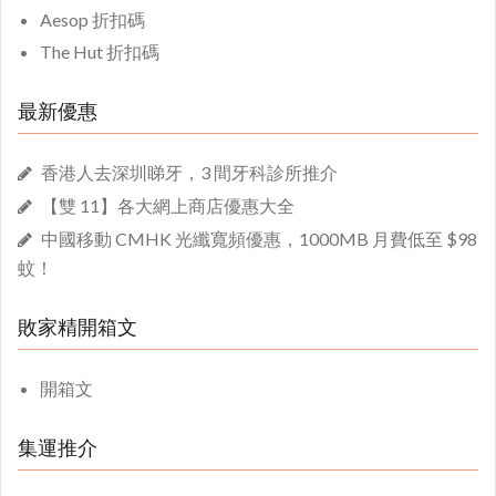
Aesop 折扣碼
The Hut 折扣碼
最新優惠
香港人去深圳睇牙，3 間牙科診所推介
【雙 11】各大網上商店優惠大全
中國移動 CMHK 光纖寬頻優惠，1000MB 月費低至 $98
蚊！
敗家精開箱文
開箱文
集運推介