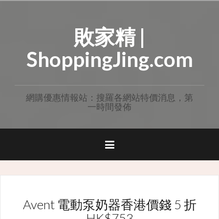
Skip
to
敗家精 |
content
ShoppingJing.com
網購優惠情報站：搜羅各網站特價消息，第
一時間發佈
Avent 電動泵奶器香港價錢 5 折
HK$753