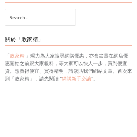
Search
for:
關於「敗家精」
「
敗家精
」竭力為大家搜尋網購優惠，亦會盡量在網店優
惠開始之前跟大家報料，等大家可以快人一步，買到便宜
貨。想買得便宜、買得精明，請緊貼我們網站文章。首次來
到「敗家精」，請先閱讀 "
網購新手必讀
"。