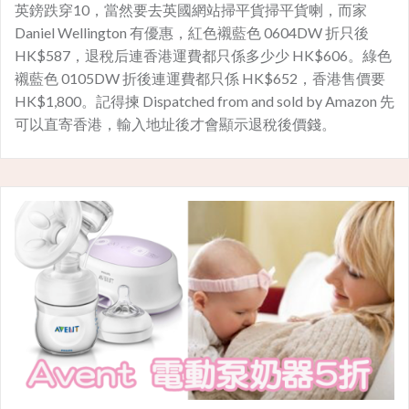
英鎊跌穿10，當然要去英國網站掃平貨掃平貨喇，而家
Daniel Wellington 有優惠，紅色襯藍色 0604DW 折只後
HK$587，退稅后連香港運費都只係多少少 HK$606。綠色
襯藍色 0105DW 折後連運費都只係 HK$652，香港售價要
HK$1,800。記得揀 Dispatched from and sold by Amazon 先
可以直寄香港，輸入地址後才會顯示退稅後價錢。