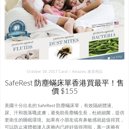
October 18, 2017
Carol
Amazon
,
家居用品
SafeRest 防塵蟎床單香港買最平！售
價 $155
美國十分出名的 SafeRest 防塵蟎床單，有效隔絕體液、
尿、汗和脫落嘅皮膚，避免助長塵螨生長，杜絕細菌，提供
更衛生的睡眠環境。如果有小朋友或有鼻敏感就超值得買，
可以防止液體都滲入床褥內已經好值得用啦，萬一床褥有