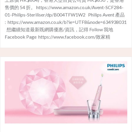
售價的 54 折。 https://www.amazon.co.uk/Avent-SCF284-
01-Philips-Steriliser/dp/B004TFW1W2 Philips Avent 產品
: https://www.amazon.co.uk/b?ie=UTF8&node=634938031
想繼續知道最新既網購優惠/資訊，記得 Follow 我地
Facebook Page https://www.facebook.com/敗家精