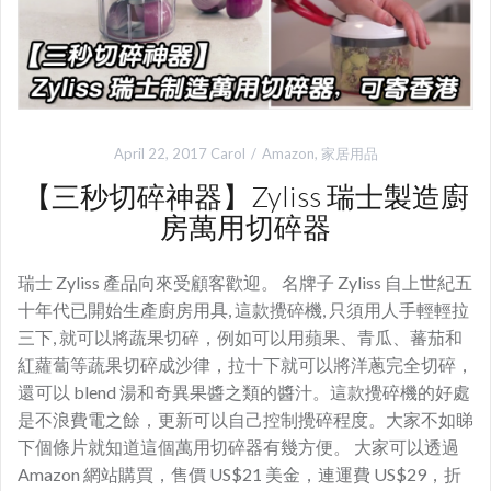
April 22, 2017
Carol
Amazon
,
家居用品
【三秒切碎神器】Zyliss 瑞士製造廚
房萬用切碎器
瑞士 Zyliss 產品向來受顧客歡迎。 名牌子 Zyliss 自上世紀五
十年代已開始生產廚房用具, 這款攪碎機, 只須用人手輕輕拉
三下, 就可以將蔬果切碎，例如可以用蘋果、青瓜、蕃茄和
紅蘿蔔等蔬果切碎成沙律，拉十下就可以將洋蔥完全切碎，
還可以 blend 湯和奇異果醬之類的醬汁。這款攪碎機的好處
是不浪費電之餘，更新可以自己控制攪碎程度。大家不如睇
下個條片就知道這個萬用切碎器有幾方便。 大家可以透過
Amazon 網站購買，售價 US$21 美金，連運費 US$29，折