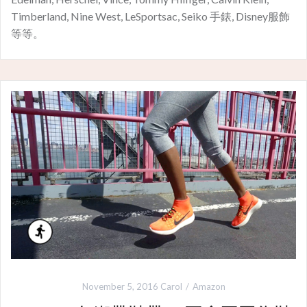
Timberland, Nine West, LeSportsac, Seiko 手錶, Disney服飾
等等。
November 5, 2016
Carol
Amazon