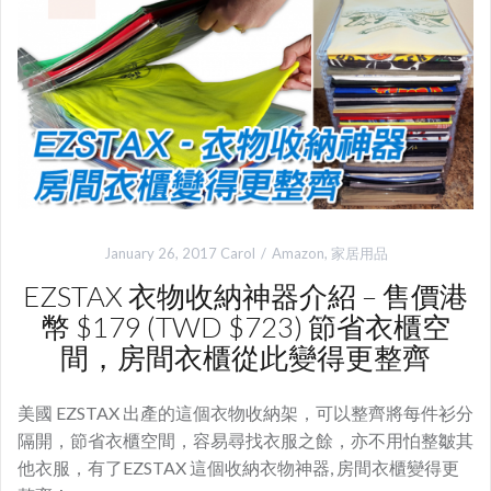
January 26, 2017
Carol
Amazon
,
家居用品
EZSTAX 衣物收納神器介紹 – 售價港
幣 $179 (TWD $723) 節省衣櫃空
間，房間衣櫃從此變得更整齊
美國 EZSTAX 出產的這個衣物收納架，可以整齊將每件衫分
隔開，節省衣櫃空間，容易尋找衣服之餘，亦不用怕整皺其
他衣服，有了EZSTAX 這個收納衣物神器, 房間衣櫃變得更