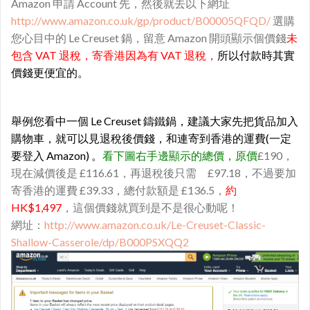
Amazon 申請 Account 先，然後就去以下網址
http://www.amazon.co.uk/gp/product/B00005QFQD/
選購
您心目中的 Le Creuset 鍋，留意 Amazon 開頭顯示個價錢
未
包含 VAT 退稅，寄香港因為有 VAT 退稅，
所以付款時其實
價錢更便宜的。
舉例您看中一個 Le Creuset 鑄鐵鍋，建議大家先把貨品加入
購物車，就可以見退稅後價錢，和連寄到香港的運費(一定
要登入 Amazon) 。
看下圖右手邊顯示的總價，原價
£190，
現在減價後是
£116.61，再退稅後只需 £97.18，不過要加
寄香港的運費 £39.33，總付款額是 £136.5，
約
HK$1,497
，這個價錢就買到是不是很心動呢！
網址：
http://www.amazon.co.uk/Le-Creuset-Classic-
Shallow-Casserole/dp/B000PSXQQ2