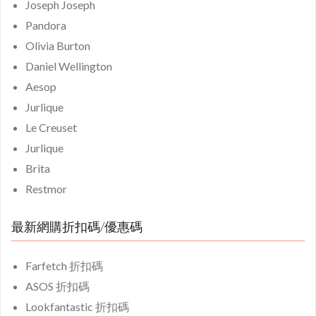
Joseph Joseph
Pandora
Olivia Burton
Daniel Wellington
Aesop
Jurlique
Le Creuset
Jurlique
Brita
Restmor
最新網購折扣碼/優惠碼
Farfetch 折扣碼
ASOS 折扣碼
Lookfantastic 折扣碼