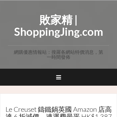
Skip
to
敗家精 |
content
ShoppingJing.com
網購優惠情報站：搜羅各網站特價消息，第
一時間發佈
Le Creuset 鑄鐵鍋英國 Amazon 店高
達 6 折減價，連運費最平 HK$1,387