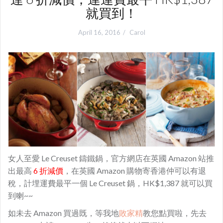
就買到！
April 16, 2016
Carol
女人至愛 Le Creuset 鑄鐵鍋，官方網店在英國 Amazon 站推
出最高
6 折減價
，在英國 Amazon 購物寄香港仲可以有退
稅，計埋運費最平一個 Le Creuset 鍋，HK$1,387 就可以買
到喇~~
如未去 Amazon 買過既，等我地
敗家精
教您點買啦，先去