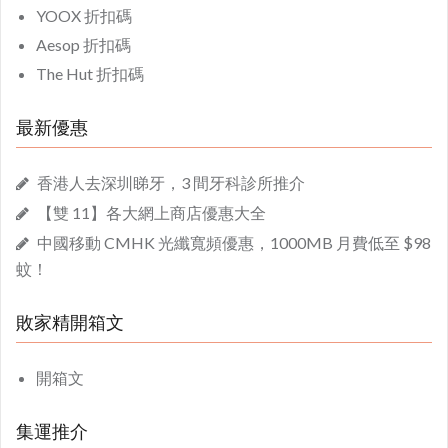
YOOX 折扣碼
Aesop 折扣碼
The Hut 折扣碼
最新優惠
香港人去深圳睇牙，3 間牙科診所推介
【雙 11】各大網上商店優惠大全
中國移動 CMHK 光纖寬頻優惠，1000MB 月費低至 $98
蚊！
敗家精開箱文
開箱文
集運推介