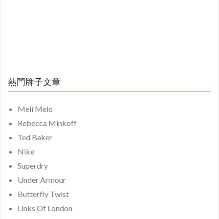
熱門牌子文章
Meli Melo
Rebecca Minkoff
Ted Baker
Nike
Superdry
Under Armour
Butterfly Twist
Links Of London