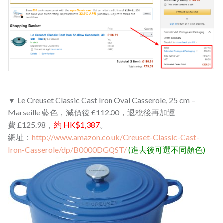
▼ Le Creuset Classic Cast Iron Oval Casserole, 25 cm –
Marseille 藍色，減價後 £112.00，退稅後再加運
費 £125.98，
約 HK$1,387
。
網址：
http://www.amazon.co.uk/Creuset-Classic-Cast-
Iron-Casserole/dp/B0000DGQST/
(進去後可選不同顏色)