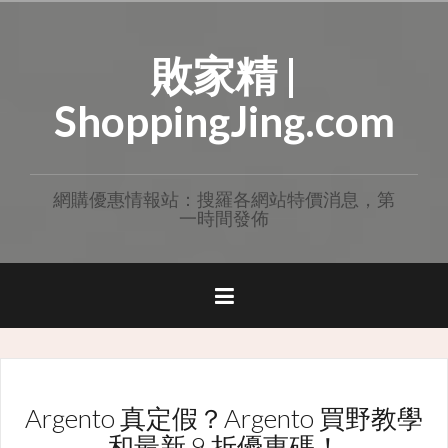
Skip
to
敗家精 |
content
ShoppingJing.com
網購優惠情報站：搜羅各網站特價消息，第
一時間發佈
Argento 真定假？Argento 買野教學
和最新 9 折優惠碼！