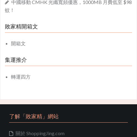
中國移動 CMHK 光纖寬頻優惠，1000MB 月費低至 $98
蚊！
敗家精開箱文
開箱文
集運推介
轉運四方
了解「敗家精」網站
關於 ShoppingJing.com