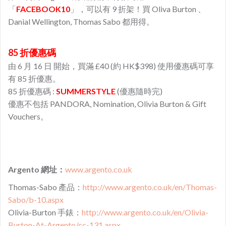
「
FACEBOOK10
」，可以有 9 折架！買 Oliva Burton 、
Danial Wellington, Thomas Sabo 都用得。
85 折優惠碼
由 6 月 16 日 開始，買滿 £40 (約 HK$398) 使用優惠碼可享
有 85 折優惠。
85 折優惠碼 :
SUMMERSTYLE
(優惠隨時完)
優惠不包括
PANDORA, Nomination, Olivia Burton & Gift
Vouchers。
Argento 網址：
www.argento.co.uk
Thomas-Sabo 產品：
http://www.argento.co.uk/en/Thomas-
Sabo/b-10.aspx
Olivia-Burton 手錶：
http://www.argento.co.uk/en/Olivia-
Burton-At-Argento/cc-131.aspx