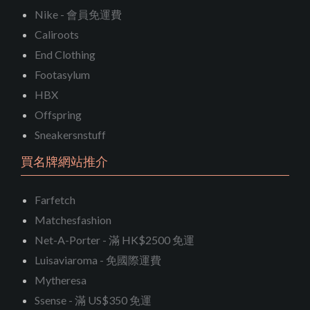
Nike - 會員免運費
Caliroots
End Clothing
Footasylum
HBX
Offspring
Sneakersnstuff
買名牌網站推介
Farfetch
Matchesfashion
Net-A-Porter - 滿 HK$2500 免運
Luisaviaroma - 免國際運費
Mytheresa
Ssense - 滿 US$350 免運