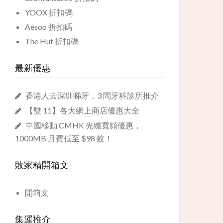
YOOX 折扣碼
Aesop 折扣碼
The Hut 折扣碼
最新優惠
香港人去深圳睇牙，3 間牙科診所推介
【雙 11】各大網上商店優惠大全
中國移動 CMHK 光纖寬頻優惠，
1000MB 月費低至 $98 蚊！
敗家精開箱文
開箱文
集運推介