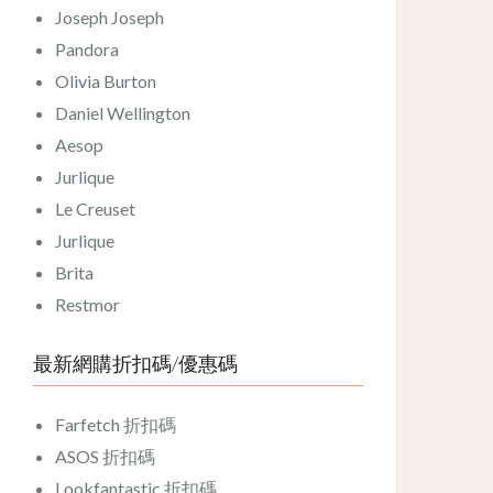
Joseph Joseph
Pandora
Olivia Burton
Daniel Wellington
Aesop
Jurlique
Le Creuset
Jurlique
Brita
Restmor
最新網購折扣碼/優惠碼
Farfetch 折扣碼
ASOS 折扣碼
Lookfantastic 折扣碼