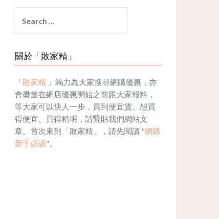
Search
for:
關於「敗家精」
「
敗家精
」竭力為大家搜尋網購優惠，亦
會盡量在網店優惠開始之前跟大家報料，
等大家可以快人一步，買到便宜貨。想買
得便宜、買得精明，請緊貼我們網站文
章。首次來到「敗家精」，請先閱讀 "
網購
新手必讀
"。