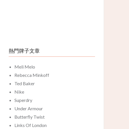
熱門牌子文章
Meli Melo
Rebecca Minkoff
Ted Baker
Nike
Superdry
Under Armour
Butterfly Twist
Links Of London