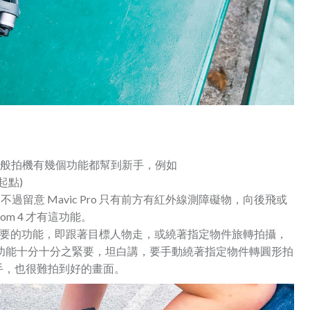
 的般拍機有幾個功能都幫到新手，例如
起點)
留意 Mavic Pro 只有前方有紅外線測障礙物，向後飛或
om 4 才有這功能。
要的功能，即跟著目標人物走，或繞著指定物件旅轉拍攝，
est 這個功能十分十分之緊要，坦白講，要手動繞著指定物件轉圓形拍
手，也很難拍到好的畫面。