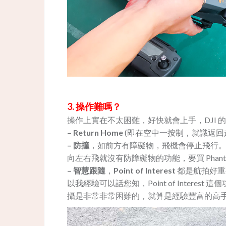
3. 操作難嗎？
操作上實在不太困難，好快就會上手，DJI
– Return Home
(即在空中一按制，就識返回
– 防撞
，如前方有障礙物，飛機會停止飛行。不過
向左右飛就沒有防障礙物的功能，要買 Phant
– 智慧跟隨
，
Point of Interest
都是航拍好重
以我經驗可以話您知，Point of Inter
攝是非常非常困難的，就算是經驗豐富的高