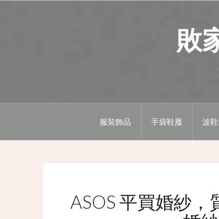
Skip
to
敗家精
content
服裝飾品
手袋鞋履
波鞋
ASOS 平買婚紗，