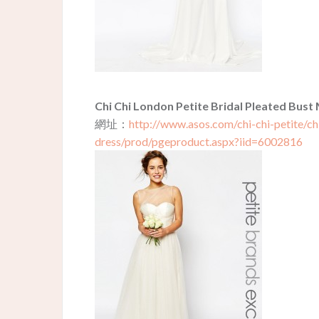
Chi Chi London Petite Bridal Pleated Bust
網址：
http://www.asos.com/chi-chi-petite/ch
dress/prod/pgeproduct.aspx?iid=6002816