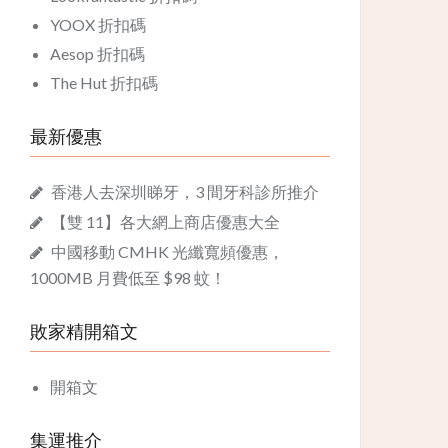
YOOX 折扣碼
Aesop 折扣碼
The Hut 折扣碼
最新優惠
香港人去深圳睇牙，3 間牙科診所推介
【雙 11】各大網上商店優惠大全
中國移動 CMHK 光纖寬頻優惠，
1000MB 月費低至 $98 蚊！
敗家精開箱文
開箱文
集運推介