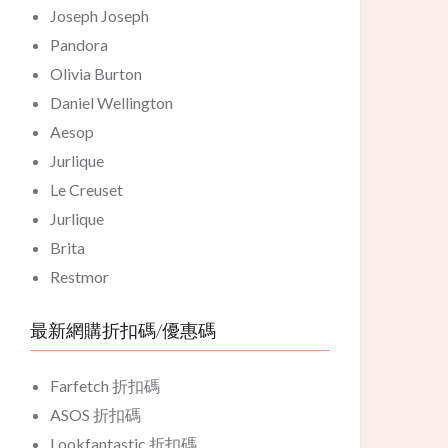
Joseph Joseph
Pandora
Olivia Burton
Daniel Wellington
Aesop
Jurlique
Le Creuset
Jurlique
Brita
Restmor
最新網購折扣碼/優惠碼
Farfetch 折扣碼
ASOS 折扣碼
Lookfantastic 折扣碼