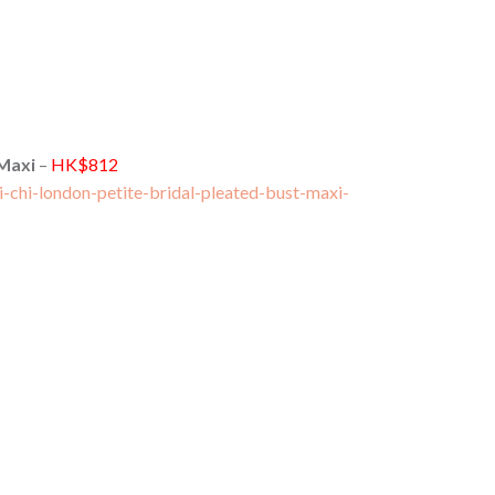
 Maxi
–
HK$812
i-chi-london-petite-bridal-pleated-bust-maxi-