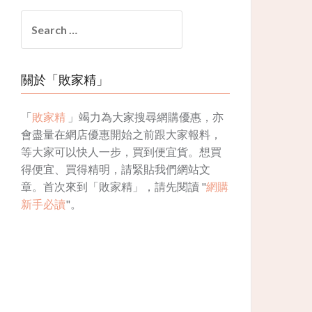
Search
for:
關於「敗家精」
「
敗家精
」竭力為大家搜尋網購優惠，亦
會盡量在網店優惠開始之前跟大家報料，
等大家可以快人一步，買到便宜貨。想買
得便宜、買得精明，請緊貼我們網站文
章。首次來到「敗家精」，請先閱讀 "
網購
新手必讀
"。