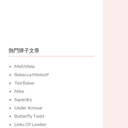
熱門牌子文章
Meli Melo
Rebecca Minkoff
Ted Baker
Nike
Superdry
Under Armour
Butterfly Twist
Links Of London