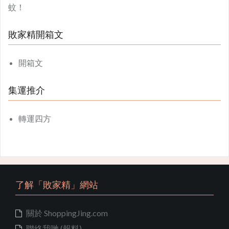
蚊！
敗家精開箱文
開箱文
集運推介
轉運四方
了解「敗家精」網站
關於 ShoppingJing.com
聯絡我哋 (報料)