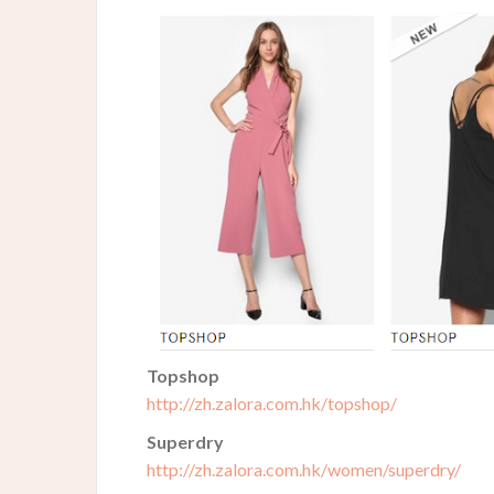
Topshop
http://zh.zalora.com.hk/topshop/
Superdry
http://zh.zalora.com.hk/women/superdry/