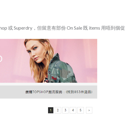
op 或 Superdry，但留意有部份 On Sale 既 items 用唔到個促