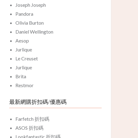
Joseph Joseph
Pandora
Olivia Burton
Daniel Wellington
Aesop
Jurlique
Le Creuset
Jurlique
Brita
Restmor
最新網購折扣碼/優惠碼
Farfetch 折扣碼
ASOS 折扣碼
Lookfantastic 折扣碼