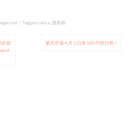
egorized
Tagged
zalora
,
優惠碼
，新款都
樂天市場 4 月 1 日有 500 円折扣券
l of