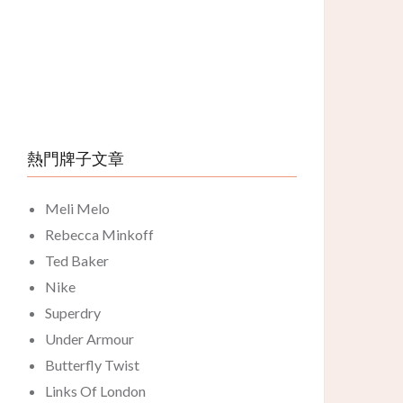
熱門牌子文章
Meli Melo
Rebecca Minkoff
Ted Baker
Nike
Superdry
Under Armour
Butterfly Twist
Links Of London