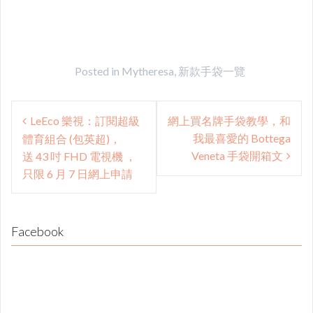
Posted in
Mytheresa
,
新款手袋一覽
Post
LeEco 樂視：訂閱超級
網上買名牌手袋教學，和
navigation
我最喜愛的 Bottega
體育組合 (包英超)，
Veneta 手袋開箱文
送 43 吋 FHD 電視機 ，
只限 6 月 7 日網上申請
Facebook