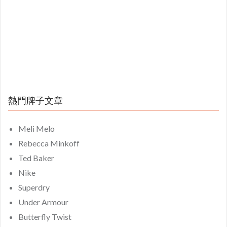
熱門牌子文章
Meli Melo
Rebecca Minkoff
Ted Baker
Nike
Superdry
Under Armour
Butterfly Twist