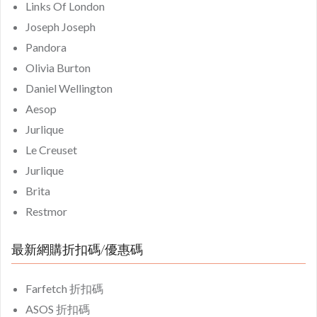
Links Of London
Joseph Joseph
Pandora
Olivia Burton
Daniel Wellington
Aesop
Jurlique
Le Creuset
Jurlique
Brita
Restmor
最新網購折扣碼/優惠碼
Farfetch 折扣碼
ASOS 折扣碼