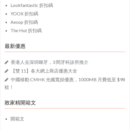
Lookfantastic 折扣碼
YOOX 折扣碼
Aesop 折扣碼
The Hut 折扣碼
最新優惠
香港人去深圳睇牙，3 間牙科診所推介
【雙 11】各大網上商店優惠大全
中國移動 CMHK 光纖寬頻優惠，1000MB 月費低至 $98
蚊！
敗家精開箱文
開箱文