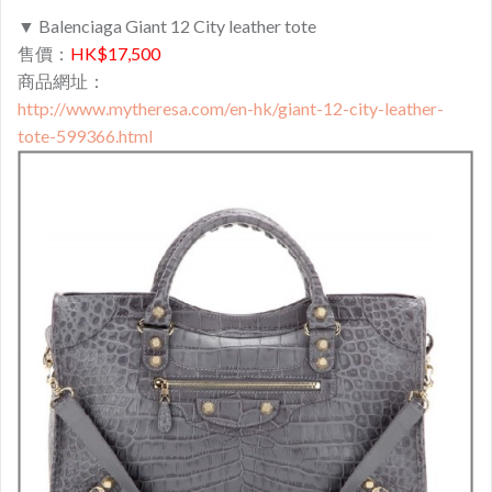
▼ Balenciaga Giant 12 City leather tote
售價：​
HK$17,500
商品網址：
http://www.mytheresa.com/en-hk/giant-12-city-leather-
tote-599366.html